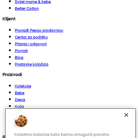
Svijet mame & bebe
Better Cotton
Klijent
Pronađi Pepco prodavnicu
Centar za podršku
Pitanja i odgovori
Povrati
Blog
Postavke kolačića
Proizvodi
Kolekcije
Bebe
Djeca
Kuća
Žene
Muškarci
Ostalo
Koristimo kolačiće kako bismo omogućili pravilno
Pronađite nas na