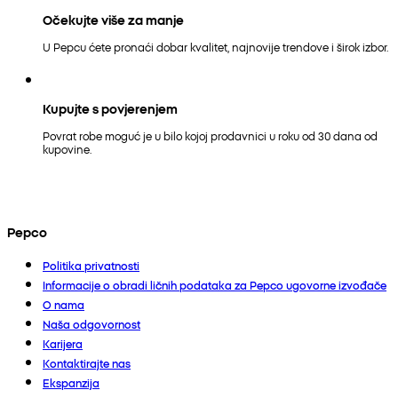
Očekujte više za manje
U Pepcu ćete pronaći dobar kvalitet, najnovije trendove i širok izbor.
Kupujte s povjerenjem
Povrat robe moguć je u bilo kojoj prodavnici u roku od 30 dana od
kupovine.
Pepco
Politika privatnosti
Informacije o obradi ličnih podataka za Pepco ugovorne izvođače
O nama
Naša odgovornost
Karijera
Kontaktirajte nas
Ekspanzija