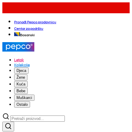
Pronađi Pepco prodavnicu
Centar za podršku
Bosanski
Letak
Kolekcije
Djeca
Žene
Kuća
Bebe
Muškarci
Ostalo