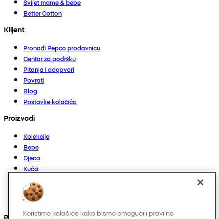
Svijet mame & bebe
Better Cotton
Klijent
Pronađi Pepco prodavnicu
Centar za podršku
Pitanja i odgovori
Povrati
Blog
Postavke kolačića
Proizvodi
Kolekcije
Bebe
Djeca
Kuća
Žene
Muškarci
Ostalo
Koristimo kolačiće kako bismo omogućili pravilno
Pronađite nas na