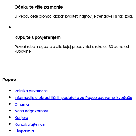
Očekujte više za manje
U Pepcu ćete pronaći dobar kvalitet, najnovije trendove i širok izbor.
Kupujte s povjerenjem
Povrat robe moguć je u bilo kojoj prodavnici u roku od 30 dana od
kupovine.
Pepco
Politika privatnosti
Informacije o obradi ličnih podataka za Pepco ugovorne izvođače
O nama
Naša odgovornost
Karijera
Kontaktirajte nas
Ekspanzija