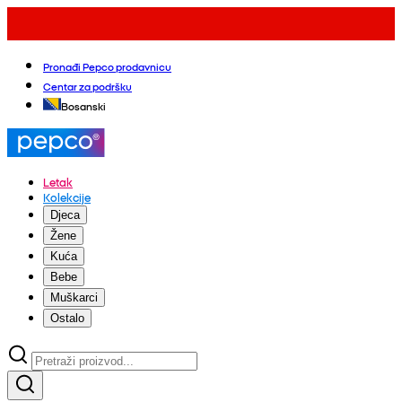
Pronađi Pepco prodavnicu
Centar za podršku
Bosanski
Letak
Kolekcije
Djeca
Žene
Kuća
Bebe
Muškarci
Ostalo