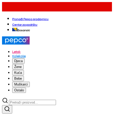
Pronađi Pepco prodavnicu
Centar za podršku
Bosanski
Letak
Kolekcije
Djeca
Žene
Kuća
Bebe
Muškarci
Ostalo