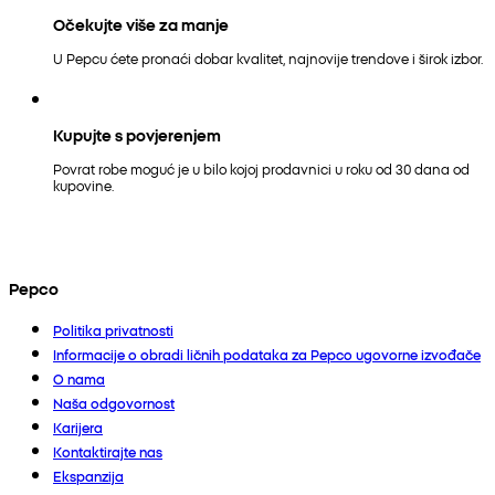
Očekujte više za manje
U Pepcu ćete pronaći dobar kvalitet, najnovije trendove i širok izbor.
Kupujte s povjerenjem
Povrat robe moguć je u bilo kojoj prodavnici u roku od 30 dana od
kupovine.
Pepco
Politika privatnosti
Informacije o obradi ličnih podataka za Pepco ugovorne izvođače
O nama
Naša odgovornost
Karijera
Kontaktirajte nas
Ekspanzija