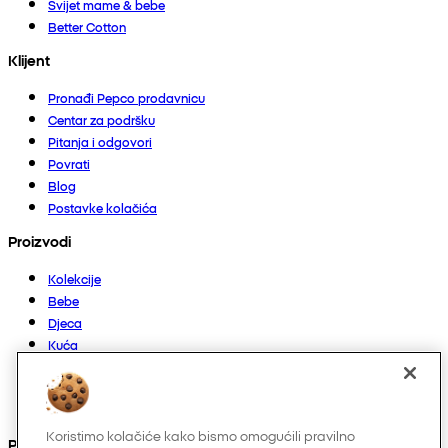
Svijet mame & bebe
Better Cotton
Klijent
Pronađi Pepco prodavnicu
Centar za podršku
Pitanja i odgovori
Povrati
Blog
Postavke kolačića
Proizvodi
Kolekcije
Bebe
Djeca
Kuća
Žene
Muškarci
Ostalo
Koristimo kolačiće kako bismo omogućili pravilno
Pronađite nas na