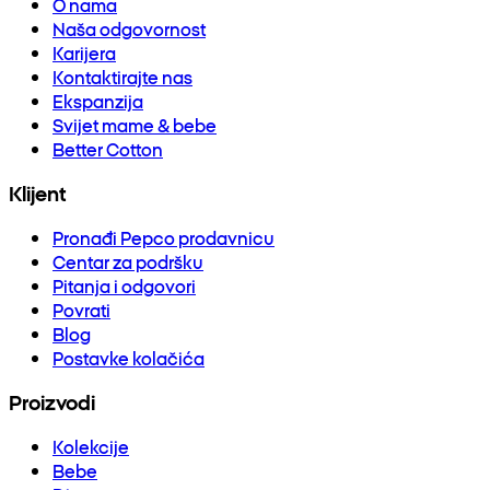
O nama
Naša odgovornost
Karijera
Kontaktirajte nas
Ekspanzija
Svijet mame & bebe
Better Cotton
Klijent
Pronađi Pepco prodavnicu
Centar za podršku
Pitanja i odgovori
Povrati
Blog
Postavke kolačića
Proizvodi
Kolekcije
Bebe