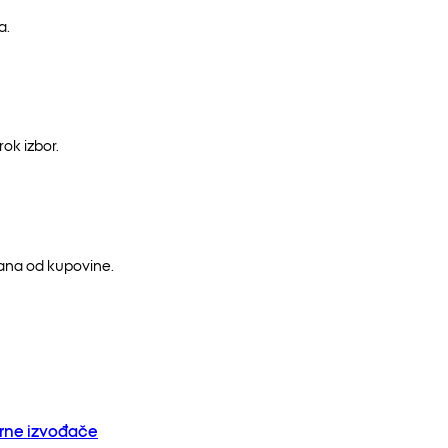
a.
ok izbor.
dana od kupovine.
orne izvođače