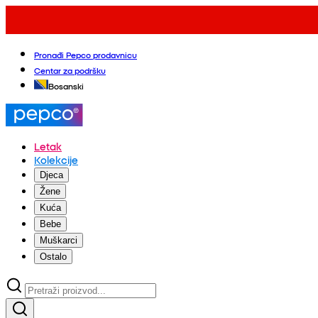
Pronađi Pepco prodavnicu
Centar za podršku
Bosanski
Letak
Kolekcije
Djeca
Žene
Kuća
Bebe
Muškarci
Ostalo