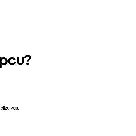
epcu?
lizu vas.