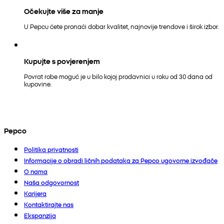
Očekujte više za manje
U Pepcu ćete pronaći dobar kvalitet, najnovije trendove i širok izbor.
Kupujte s povjerenjem
Povrat robe moguć je u bilo kojoj prodavnici u roku od 30 dana od
kupovine.
Pepco
Politika privatnosti
Informacije o obradi ličnih podataka za Pepco ugovorne izvođače
O nama
Naša odgovornost
Karijera
Kontaktirajte nas
Ekspanzija