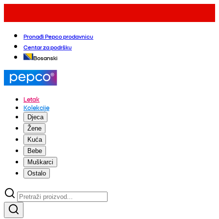
Pronađi Pepco prodavnicu
Centar za podršku
Bosanski
Letak
Kolekcije
Djeca
Žene
Kuća
Bebe
Muškarci
Ostalo