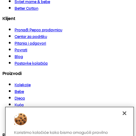
Svijet mame & bebe
Better Cotton
Klijent
Pronađi Pepco prodavnicu
Centar za podršku
Pitanja i odgovori
Povrati
Blog
Postavke kolačića
Proizvodi
Kolekcije
Bebe
Djeca
Kuća
Žene
Muškarci
Ostalo
Koristimo kolačiće kako bismo omogućili pravilno
Pronađite nas na