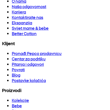
O nama
Naša odgovornost
Karijera
Kontaktirajte nas
Ekspanzija
Svijet mame & bebe
Better Cotton
Klijent
Pronađi Pepco prodavnicu
Centar za podršku
Pitanja i odgovori
Povrati
Blog
Postavke kolačića
Proizvodi
Kolekcije
Bebe