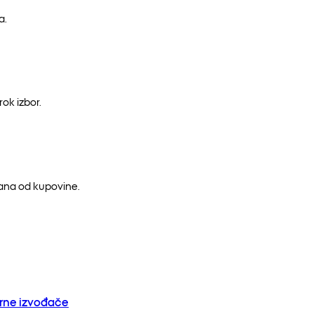
a.
ok izbor.
dana od kupovine.
orne izvođače