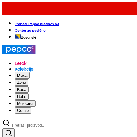
Pronađi Pepco prodavnicu
Centar za podršku
Bosanski
Letak
Kolekcije
Djeca
Žene
Kuća
Bebe
Muškarci
Ostalo