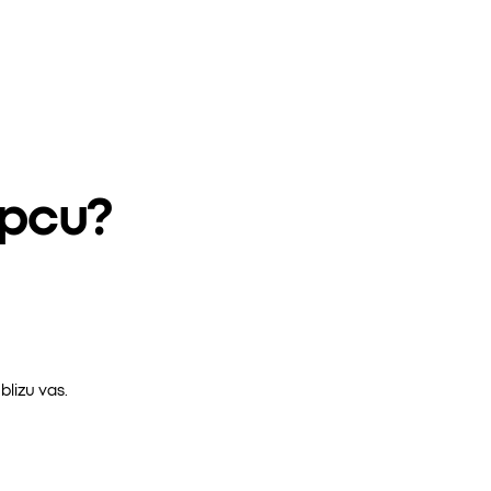
epcu?
lizu vas.