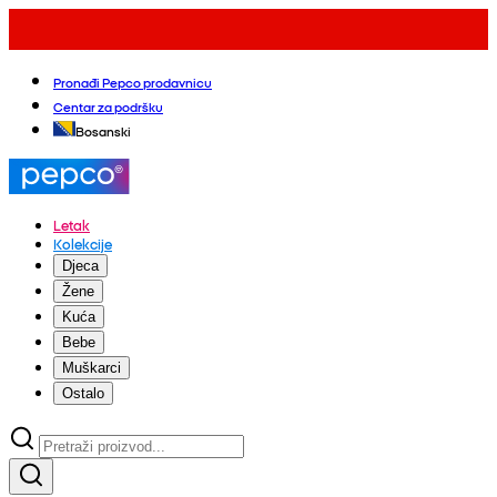
Pronađi Pepco prodavnicu
Centar za podršku
Bosanski
Letak
Kolekcije
Djeca
Žene
Kuća
Bebe
Muškarci
Ostalo