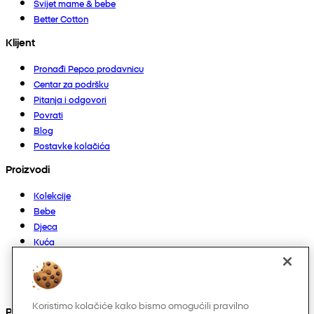
Svijet mame & bebe
Better Cotton
Klijent
Pronađi Pepco prodavnicu
Centar za podršku
Pitanja i odgovori
Povrati
Blog
Postavke kolačića
Proizvodi
Kolekcije
Bebe
Djeca
Kuća
Žene
Muškarci
Ostalo
Koristimo kolačiće kako bismo omogućili pravilno
Pronađite nas na