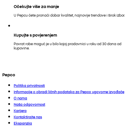
Očekujte više za manje
U Pepcu ćete pronaći dobar kvalitet, najnovije trendove i širok izbor.
Kupujte s povjerenjem
Povrat robe moguć je u bilo kojoj prodavnici u roku od 30 dana od
kupovine.
Pepco
Politika privatnosti
Informacije o obradi ličnih podataka za Pepco ugovorne izvođače
O nama
Naša odgovornost
Karijera
Kontaktirajte nas
Ekspanzija