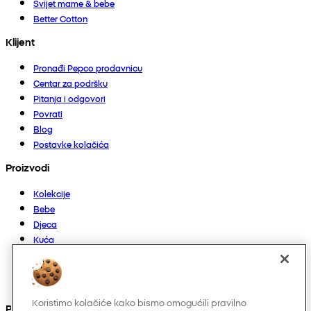
Svijet mame & bebe
Better Cotton
Klijent
Pronađi Pepco prodavnicu
Centar za podršku
Pitanja i odgovori
Povrati
Blog
Postavke kolačića
Proizvodi
Kolekcije
Bebe
Djeca
Kuća
Žene
Muškarci
Ostalo
Koristimo kolačiće kako bismo omogućili pravilno
Pronađite nas na