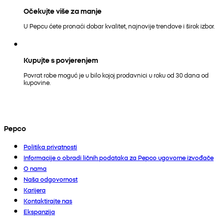
Očekujte više za manje
U Pepcu ćete pronaći dobar kvalitet, najnovije trendove i širok izbor.
Kupujte s povjerenjem
Povrat robe moguć je u bilo kojoj prodavnici u roku od 30 dana od
kupovine.
Pepco
Politika privatnosti
Informacije o obradi ličnih podataka za Pepco ugovorne izvođače
O nama
Naša odgovornost
Karijera
Kontaktirajte nas
Ekspanzija