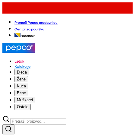
Pronađi Pepco prodavnicu
Centar za podršku
Bosanski
Letak
Kolekcije
Djeca
Žene
Kuća
Bebe
Muškarci
Ostalo