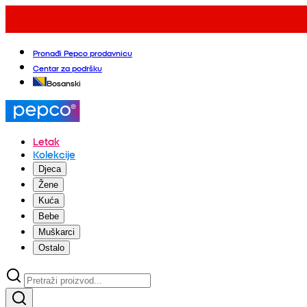
Pronađi Pepco prodavnicu
Centar za podršku
Bosanski
Letak
Kolekcije
Djeca
Žene
Kuća
Bebe
Muškarci
Ostalo