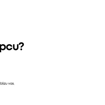
epcu?
lizu vas.