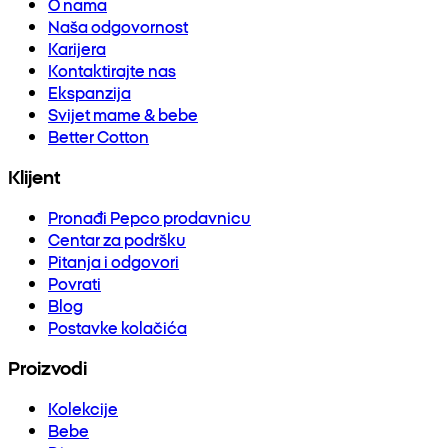
O nama
Naša odgovornost
Karijera
Kontaktirajte nas
Ekspanzija
Svijet mame & bebe
Better Cotton
Klijent
Pronađi Pepco prodavnicu
Centar za podršku
Pitanja i odgovori
Povrati
Blog
Postavke kolačića
Proizvodi
Kolekcije
Bebe