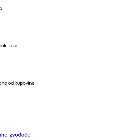
a.
ok izbor.
dana od kupovine.
orne izvođače