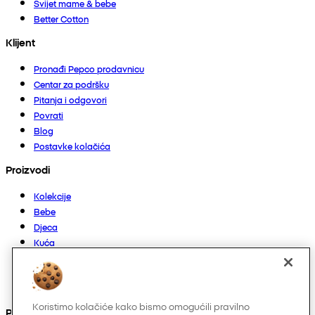
Svijet mame & bebe
Better Cotton
Klijent
Pronađi Pepco prodavnicu
Centar za podršku
Pitanja i odgovori
Povrati
Blog
Postavke kolačića
Proizvodi
Kolekcije
Bebe
Djeca
Kuća
Žene
Muškarci
Ostalo
Koristimo kolačiće kako bismo omogućili pravilno
Pronađite nas na