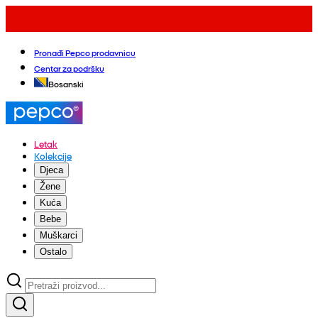
Pronađi Pepco prodavnicu
Centar za podršku
Bosanski
Letak
Kolekcije
Djeca
Žene
Kuća
Bebe
Muškarci
Ostalo