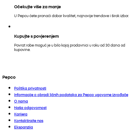
Očekujte više za manje
U Pepcu ćete pronaći dobar kvalitet, najnovije trendove i širok izbor.
Kupujte s povjerenjem
Povrat robe moguć je u bilo kojoj prodavnici u roku od 30 dana od
kupovine.
Pepco
Politika privatnosti
Informacije o obradi ličnih podataka za Pepco ugovorne izvođače
O nama
Naša odgovornost
Karijera
Kontaktirajte nas
Ekspanzija