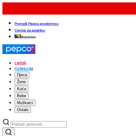
Pronađi Pepco prodavnicu
Centar za podršku
Bosanski
Letak
Kolekcije
Djeca
Žene
Kuća
Bebe
Muškarci
Ostalo