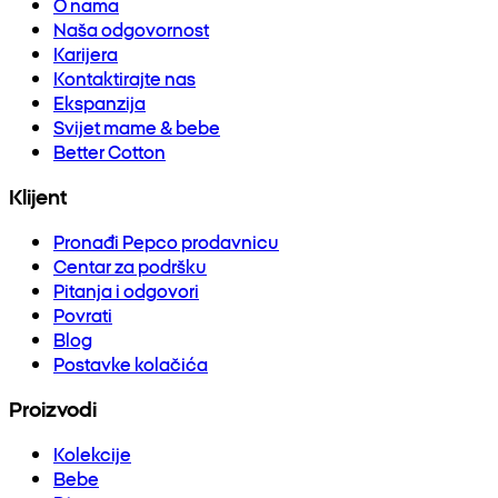
O nama
Naša odgovornost
Karijera
Kontaktirajte nas
Ekspanzija
Svijet mame & bebe
Better Cotton
Klijent
Pronađi Pepco prodavnicu
Centar za podršku
Pitanja i odgovori
Povrati
Blog
Postavke kolačića
Proizvodi
Kolekcije
Bebe