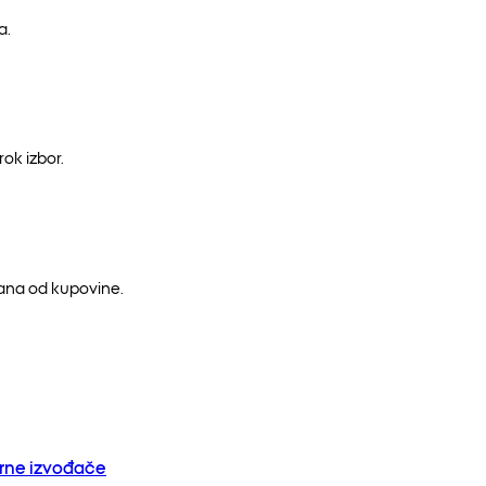
a.
ok izbor.
dana od kupovine.
orne izvođače