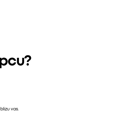
epcu?
lizu vas.