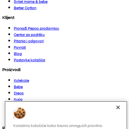
Svijet mame & bebe
Better Cotton
Klijent
Pronađi Pepco prodavnicu
Centar za podršku
Pitanja i odgovori
Povrati
Blog
Postavke kolačića
Proizvodi
Kolekcije
Bebe
Djeca
Kuća
Žene
Muškarci
Ostalo
Koristimo kolačiće kako bismo omogućili pravilno
Pronađite nas na