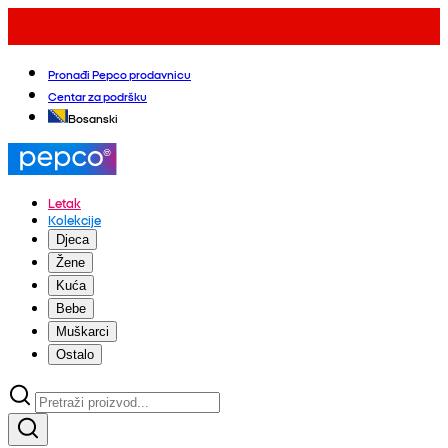
Pronađi Pepco prodavnicu
Centar za podršku
Bosanski
Letak
Kolekcije
Djeca
Žene
Kuća
Bebe
Muškarci
Ostalo