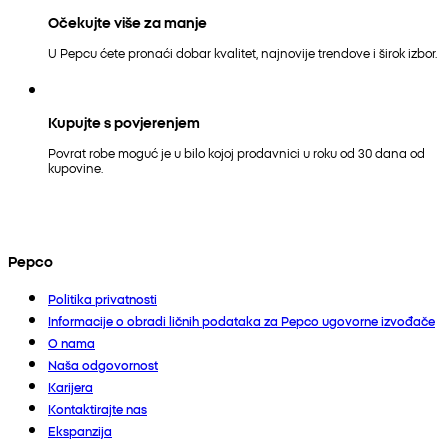
Očekujte više za manje
U Pepcu ćete pronaći dobar kvalitet, najnovije trendove i širok izbor.
Kupujte s povjerenjem
Povrat robe moguć je u bilo kojoj prodavnici u roku od 30 dana od
kupovine.
Pepco
Politika privatnosti
Informacije o obradi ličnih podataka za Pepco ugovorne izvođače
O nama
Naša odgovornost
Karijera
Kontaktirajte nas
Ekspanzija