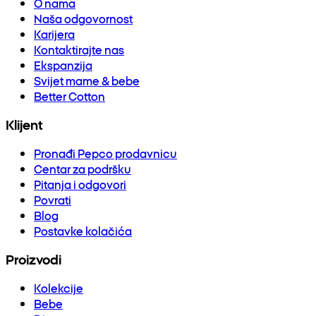
O nama
Naša odgovornost
Karijera
Kontaktirajte nas
Ekspanzija
Svijet mame & bebe
Better Cotton
Klijent
Pronađi Pepco prodavnicu
Centar za podršku
Pitanja i odgovori
Povrati
Blog
Postavke kolačića
Proizvodi
Kolekcije
Bebe