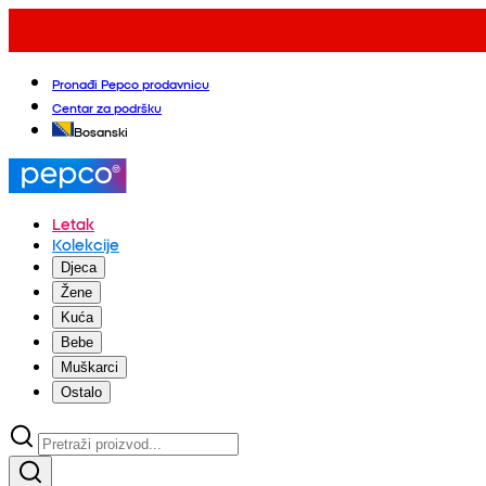
Pronađi Pepco prodavnicu
Centar za podršku
Bosanski
Letak
Kolekcije
Djeca
Žene
Kuća
Bebe
Muškarci
Ostalo