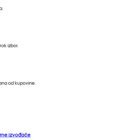
a.
ok izbor.
dana od kupovine.
orne izvođače