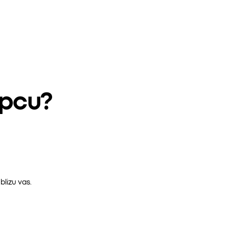
epcu?
lizu vas.