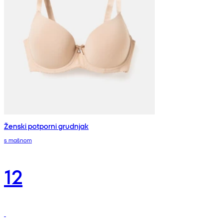
Ženski potporni grudnjak
s mašnom
12