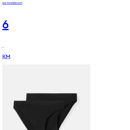
sa mrežicom
6
KM