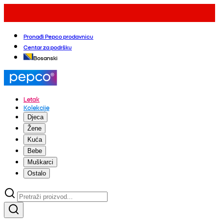
Pronađi Pepco prodavnicu
Centar za podršku
Bosanski
Letak
Kolekcije
Djeca
Žene
Kuća
Bebe
Muškarci
Ostalo