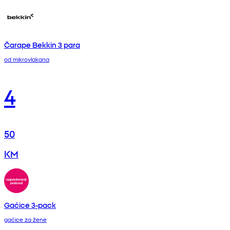
Čarape Bekkin 3 para
od mikrovlakana
4
50
KM
Gaćice 3-pack
gaćice za žene