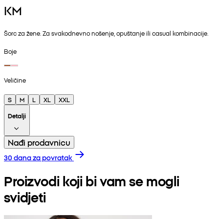
KM
Šorc za žene. Za svakodnevno nošenje, opuštanje ili casual kombinacije.
Boje
Veličine
S
M
L
XL
XXL
Detalji
Nađi prodavnicu
30 dana za povratak
Proizvodi koji bi vam se mogli
svidjeti