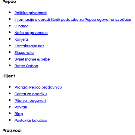
Pepco
Politika privatnosti
Informacije o obradi ličnih podataka za Pepco ugovorne izvođače
O nama
Naša odgovornost
Karijera
Kontaktirajte nas
Ekspanzija
Svijet mame & bebe
Better Cotton
Klijent
Pronađi Pepco prodavnicu
Centar za podršku
Pitanja i odgovori
Povrati
Blog
Postavke kolačića
Proizvodi