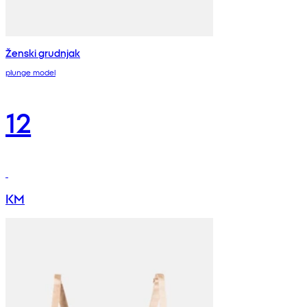
Ženski grudnjak
plunge model
12
KM