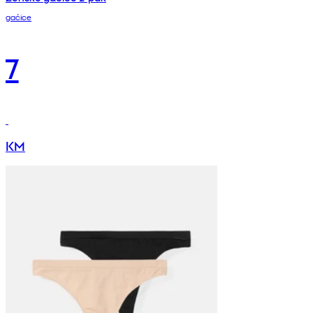
gaćice
7
KM