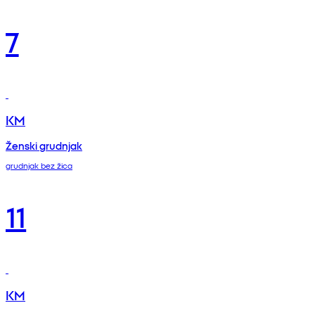
7
KM
Ženski grudnjak
grudnjak bez žica
11
KM