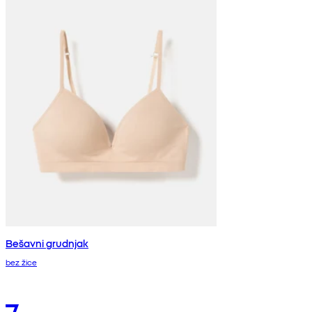
Bešavni grudnjak
bez žice
7