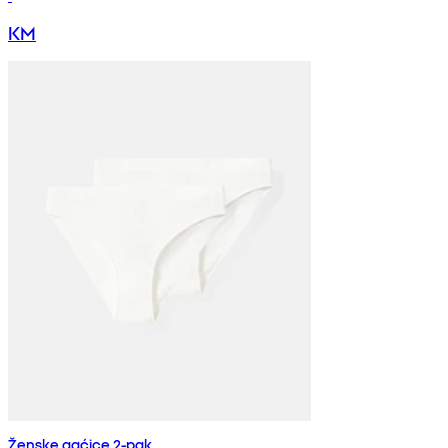
KM
Ženske gaćice 2-pak