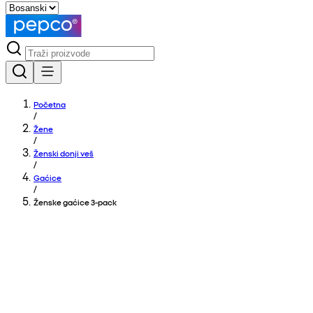
Početna
/
Žene
/
Ženski donji veš
/
Gaćice
/
Ženske gaćice 3-pack