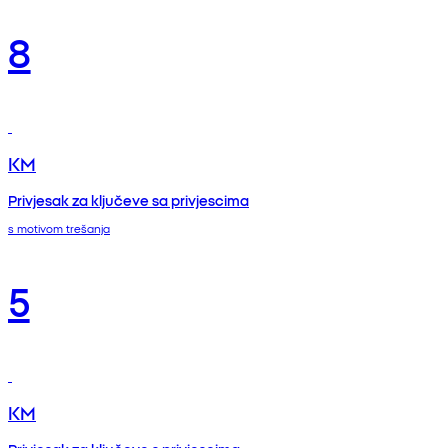
8
KM
Privjesak za ključeve sa privjescima
s motivom trešanja
5
KM