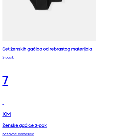
Set ženskih gaćica od rebrastog materijala
2-pack
7
KM
Ženske gaćice 2-pak
bešavne bokserice