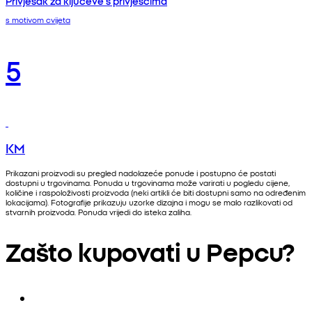
Privjesak za ključeve s privjescima
s motivom cvijeta
5
KM
Prikazani proizvodi su pregled nadolazeće ponude i postupno će postati
dostupni u trgovinama. Ponuda u trgovinama može varirati u pogledu cijene,
količine i raspoloživosti proizvoda (neki artikli će biti dostupni samo na određenim
lokacijama). Fotografije prikazuju uzorke dizajna i mogu se malo razlikovati od
stvarnih proizvoda. Ponuda vrijedi do isteka zaliha.
Zašto kupovati u Pepcu?