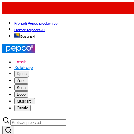
Pronađi Pepco prodavnicu
Centar za podršku
Bosanski
Letak
Kolekcije
Djeca
Žene
Kuća
Bebe
Muškarci
Ostalo