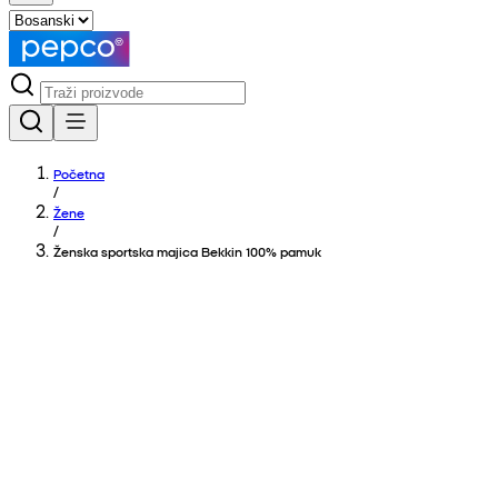
Početna
/
Žene
/
Ženska sportska majica Bekkin 100% pamuk