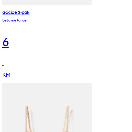
Gaćice 2-pak
bešavne tange
6
KM