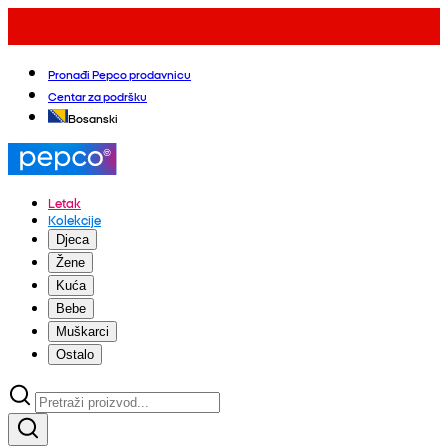
Pronađi Pepco prodavnicu
Centar za podršku
Bosanski
Letak
Kolekcije
Djeca
Žene
Kuća
Bebe
Muškarci
Ostalo