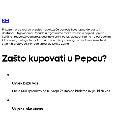
KM
Prikazani proizvodi su pregled nadolazeće ponude i postupno će postati
dostupni u trgovinama. Ponuda u trgovinama može varirati u pogledu cijene,
količine i raspoloživosti proizvoda (neki artikli će biti dostupni samo na određenim
lokacijama). Fotografije prikazuju uzorke dizajna i mogu se malo razlikovati od
stvarnih proizvoda. Ponuda vrijedi do isteka zaliha.
Zašto kupovati u Pepcu?
Uvijek blizu vas
Preko 4.000 prodavnica u Evropi. Želimo da budemo uvijek blizu vas.
Uvijek niske cijene