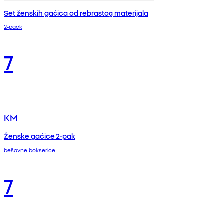
Set ženskih gaćica od rebrastog materijala
2-pack
7
KM
Ženske gaćice 2-pak
bešavne bokserice
7