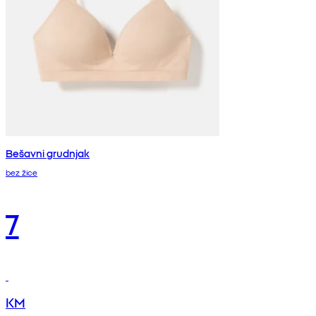
Bešavni grudnjak
bez žice
7
KM