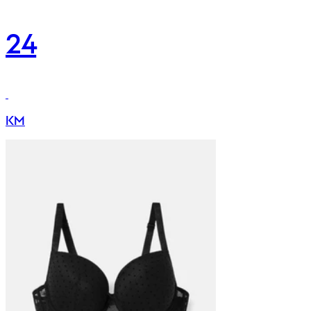
24
KM