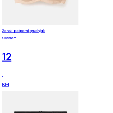
Ženski potporni grudnjak
s mašnom
12
KM