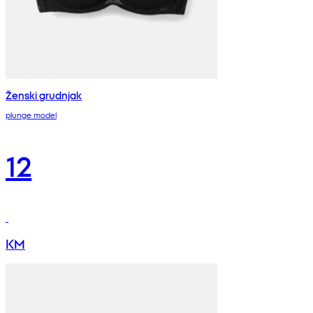
Ženski grudnjak
plunge model
12
KM