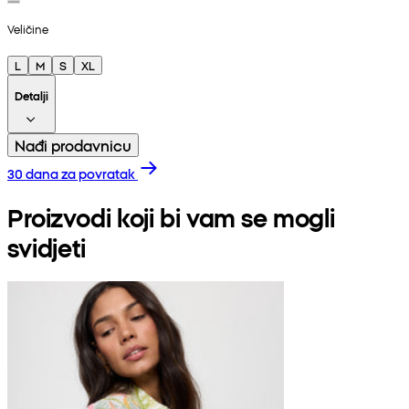
Veličine
L
M
S
XL
Detalji
Nađi prodavnicu
30 dana za povratak
Proizvodi koji bi vam se mogli
svidjeti