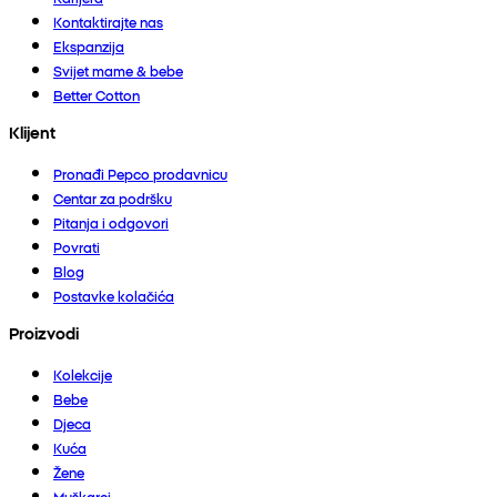
Kontaktirajte nas
Ekspanzija
Svijet mame & bebe
Better Cotton
Klijent
Pronađi Pepco prodavnicu
Centar za podršku
Pitanja i odgovori
Povrati
Blog
Postavke kolačića
Proizvodi
Kolekcije
Bebe
Djeca
Kuća
Žene
Muškarci