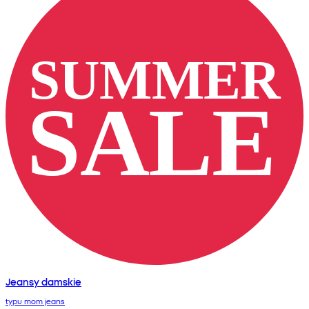
Jeansy damskie
typu mom jeans