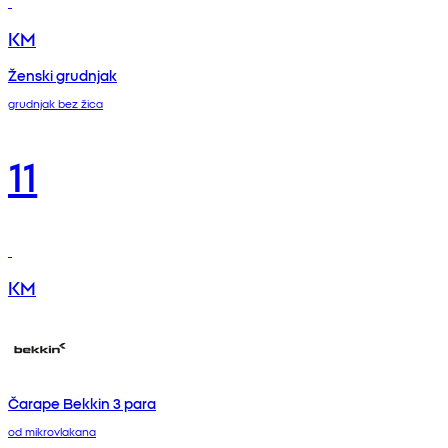
KM
Ženski grudnjak
grudnjak bez žica
11
KM
Čarape Bekkin 3 para
od mikrovlakana