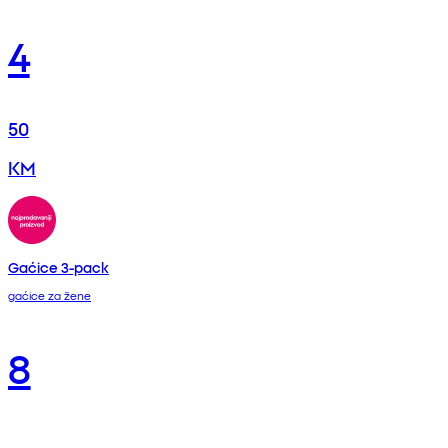
4
50
KM
Gaćice 3-pack
gaćice za žene
8