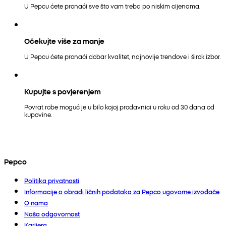
U Pepcu ćete pronaći sve što vam treba po niskim cijenama.
Očekujte više za manje
U Pepcu ćete pronaći dobar kvalitet, najnovije trendove i širok izbor.
Kupujte s povjerenjem
Povrat robe moguć je u bilo kojoj prodavnici u roku od 30 dana od
kupovine.
Pepco
Politika privatnosti
Informacije o obradi ličnih podataka za Pepco ugovorne izvođače
O nama
Naša odgovornost
Karijera