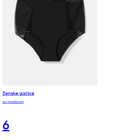
Ženske gaćice
sa mrežicom
6