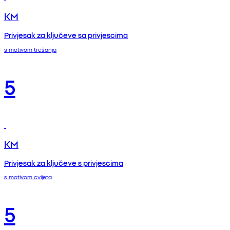
KM
Privjesak za ključeve sa privjescima
s motivom trešanja
5
KM
Privjesak za ključeve s privjescima
s motivom cvijeta
5