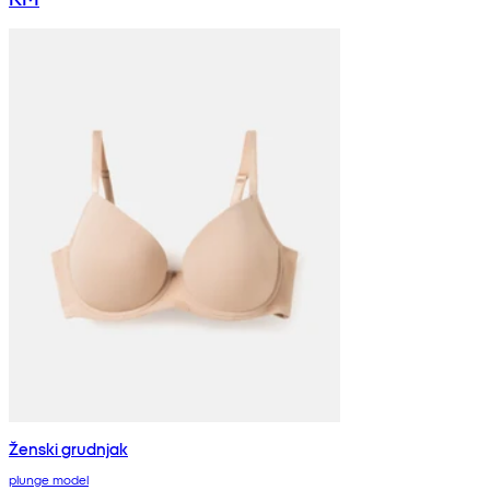
Ženski grudnjak
plunge model