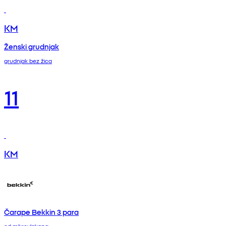
KM
Ženski grudnjak
grudnjak bez žica
11
KM
Čarape Bekkin 3 para
od mikrovlakana