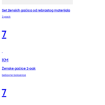
Set ženskih gaćica od rebrastog materijala
2-pack
7
KM
Ženske gaćice 2-pak
bešavne bokserice
7