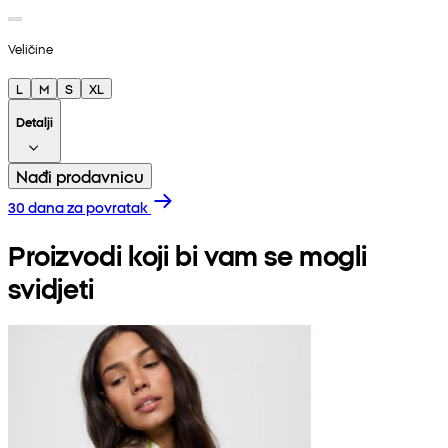
Veličine
L
M
S
XL
Detalji
Nađi prodavnicu
30 dana za povratak
Proizvodi koji bi vam se mogli
svidjeti