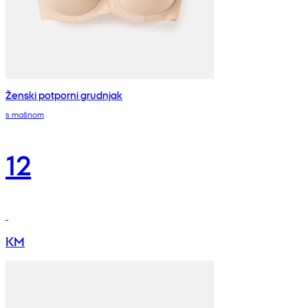
Ženski potporni grudnjak
s mašnom
12
KM