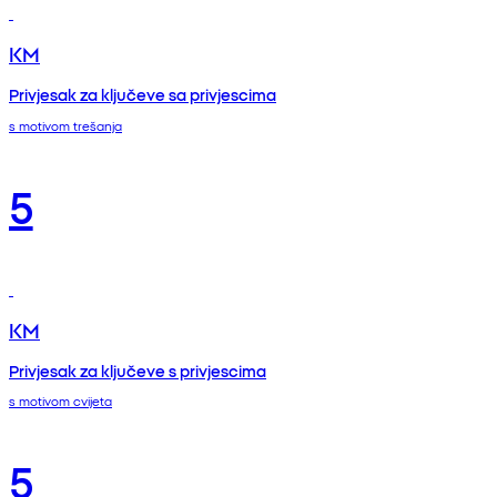
KM
Privjesak za ključeve sa privjescima
s motivom trešanja
5
KM
Privjesak za ključeve s privjescima
s motivom cvijeta
5