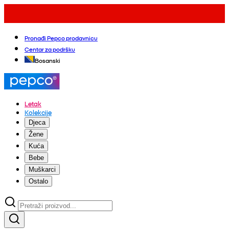
Pronađi Pepco prodavnicu
Centar za podršku
Bosanski
Letak
Kolekcije
Djeca
Žene
Kuća
Bebe
Muškarci
Ostalo