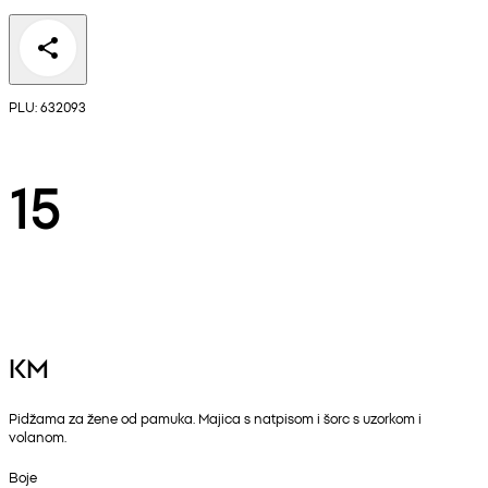
PLU: 632093
15
KM
Pidžama za žene od pamuka. Majica s natpisom i šorc s uzorkom i
volanom.
Boje