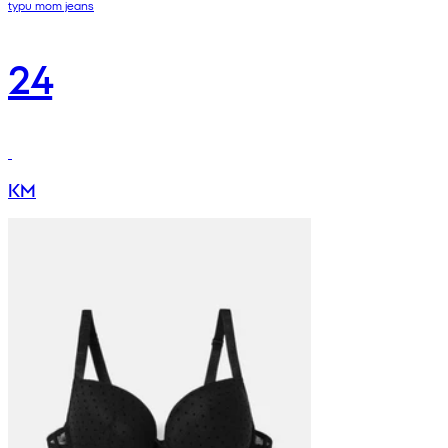
typu mom jeans
24
KM