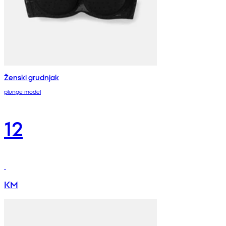
Ženski grudnjak
plunge model
12
KM