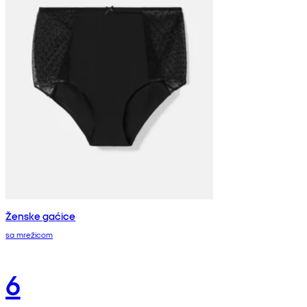
Ženske gaćice
sa mrežicom
6