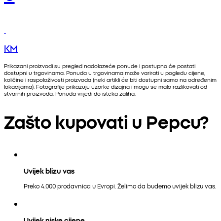
KM
Prikazani proizvodi su pregled nadolazeće ponude i postupno će postati
dostupni u trgovinama. Ponuda u trgovinama može varirati u pogledu cijene,
količine i raspoloživosti proizvoda (neki artikli će biti dostupni samo na određenim
lokacijama). Fotografije prikazuju uzorke dizajna i mogu se malo razlikovati od
stvarnih proizvoda. Ponuda vrijedi do isteka zaliha.
Zašto kupovati u Pepcu?
Uvijek blizu vas
Preko 4.000 prodavnica u Evropi. Želimo da budemo uvijek blizu vas.
Uvijek niske cijene