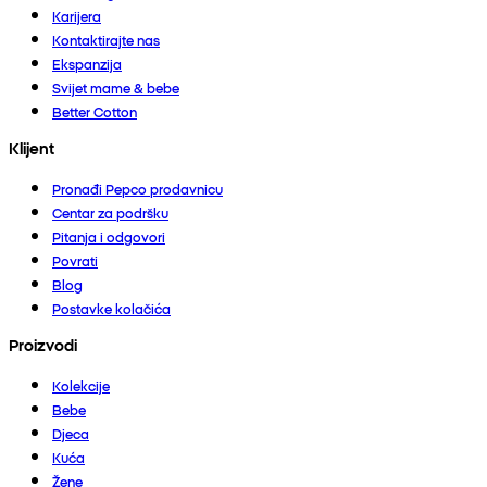
Karijera
Kontaktirajte nas
Ekspanzija
Svijet mame & bebe
Better Cotton
Klijent
Pronađi Pepco prodavnicu
Centar za podršku
Pitanja i odgovori
Povrati
Blog
Postavke kolačića
Proizvodi
Kolekcije
Bebe
Djeca
Kuća
Žene