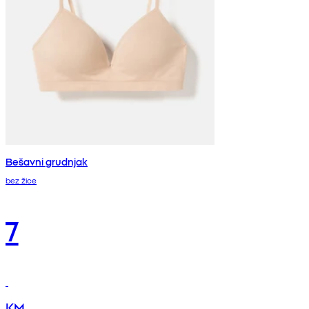
Bešavni grudnjak
bez žice
7
KM