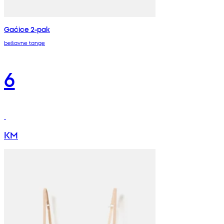
Gaćice 2-pak
bešavne tange
6
KM