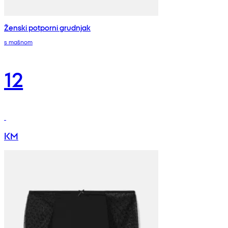
Ženski potporni grudnjak
s mašnom
12
KM