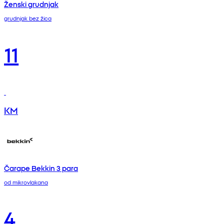
Ženski grudnjak
grudnjak bez žica
11
KM
Čarape Bekkin 3 para
od mikrovlakana
4