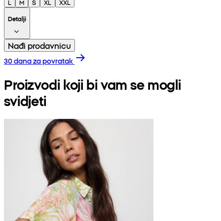
L
M
S
XL
XXL
Detalji
Nađi prodavnicu
30 dana za povratak
Proizvodi koji bi vam se mogli
svidjeti