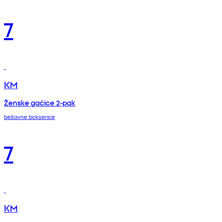
7
KM
Ženske gaćice 2-pak
bešavne bokserice
7
KM