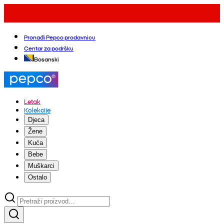
Pronađi Pepco prodavnicu
Centar za podršku
Bosanski
Letak
Kolekcije
Djeca
Žene
Kuća
Bebe
Muškarci
Ostalo