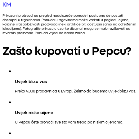
KM
Prikazani proizvodi su pregled nadolazeće ponude i postupno će postati
dostupni u trgovinama. Ponuda u trgovinama može varirati u pogledu cijene,
količine i raspoloživosti proizvoda (neki artikli će biti dostupni samo na određenim
lokacijama). Fotografije prikazuju uzorke dizajna i mogu se malo razlikovati od
stvarnih proizvoda. Ponuda vrijedi do isteka zaliha.
Zašto kupovati u Pepcu?
Uvijek blizu vas
Preko 4.000 prodavnica u Evropi. Želimo da budemo uvijek blizu vas.
Uvijek niske cijene
U Pepcu ćete pronaći sve što vam treba po niskim cijenama.