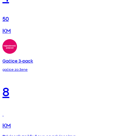
50
KM
Gaćice 3-pack
gaćice za žene
8
KM