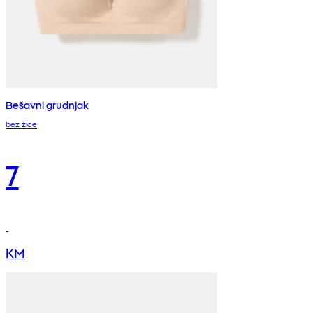
Bešavni grudnjak
bez žice
7
KM