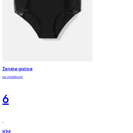
Ženske gaćice
sa mrežicom
6
KM