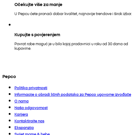
Očekujte više za manje
U Pepcu ćete pronaći dobar kvalitet, najnovije trendove i širok izbor.
Kupujte s povjerenjem
Povrat robe moguć je u bilo kojoj prodavnici u roku od 30 dana od
kupovine.
Pepco
Politika privatnosti
Informacije o obradi ličnih podataka za Pepco ugovorne izvođače
O nama
Naša odgovornost
Karijera
Kontaktirajte nas
Ekspanzija
Svijet mame & bebe