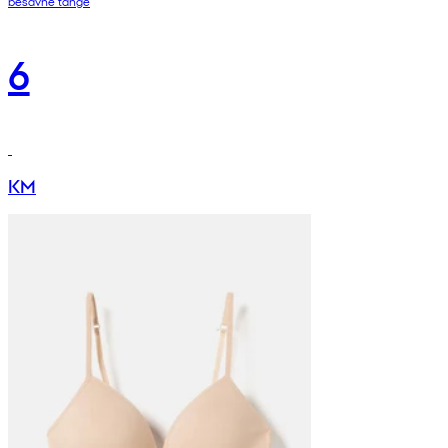
bešavne tange
6
KM