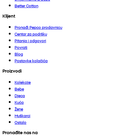
Better Cotton
Klijent
Pronađi Pepco prodavnicu
Centar za podršku
Pitanja i odgovori
Povrati
Blog
Postavke kolačića
Proizvodi
Kolekcije
Bebe
Djeca
Kuća
Žene
Muškarci
Ostalo
Pronađite nas na