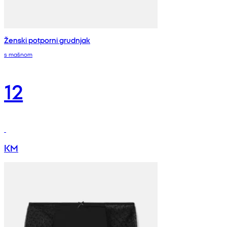
Ženski potporni grudnjak
s mašnom
12
KM