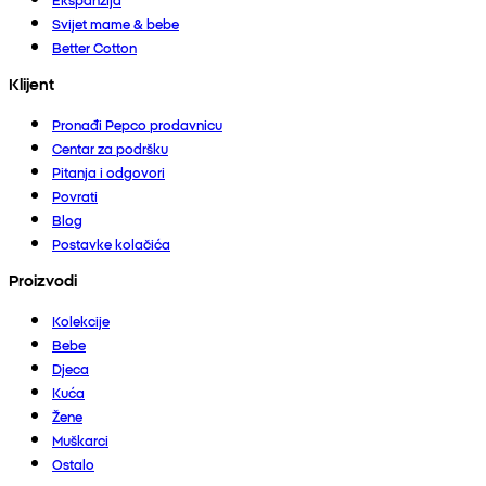
Svijet mame & bebe
Better Cotton
Klijent
Pronađi Pepco prodavnicu
Centar za podršku
Pitanja i odgovori
Povrati
Blog
Postavke kolačića
Proizvodi
Kolekcije
Bebe
Djeca
Kuća
Žene
Muškarci
Ostalo