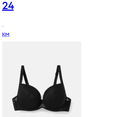
24
KM