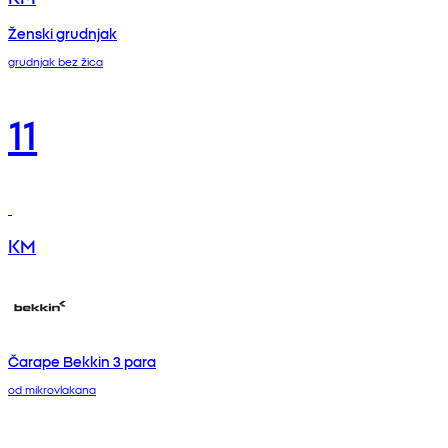
Ženski grudnjak
grudnjak bez žica
11
KM
Čarape Bekkin 3 para
od mikrovlakana