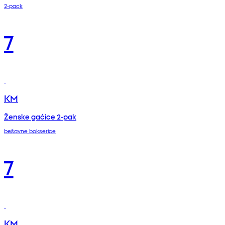
2-pack
7
KM
Ženske gaćice 2-pak
bešavne bokserice
7
KM