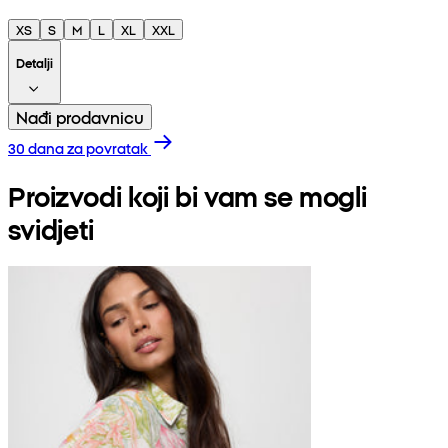
XS
S
M
L
XL
XXL
Detalji
Nađi prodavnicu
30 dana za povratak
Proizvodi koji bi vam se mogli
svidjeti