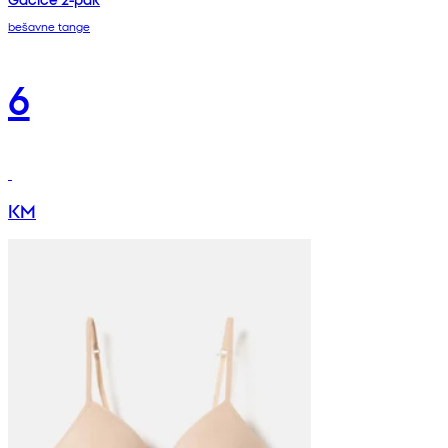
bešavne tange
6
KM