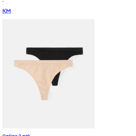
KM
Gaćice 2-pak