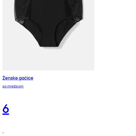
Ženske gaćice
sa mrežicom
6