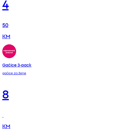
4
50
KM
Gaćice 3-pack
gaćice za žene
8
KM