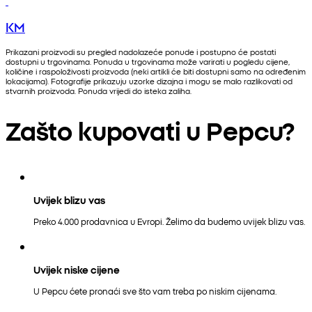
KM
Prikazani proizvodi su pregled nadolazeće ponude i postupno će postati
dostupni u trgovinama. Ponuda u trgovinama može varirati u pogledu cijene,
količine i raspoloživosti proizvoda (neki artikli će biti dostupni samo na određenim
lokacijama). Fotografije prikazuju uzorke dizajna i mogu se malo razlikovati od
stvarnih proizvoda. Ponuda vrijedi do isteka zaliha.
Zašto kupovati u Pepcu?
Uvijek blizu vas
Preko 4.000 prodavnica u Evropi. Želimo da budemo uvijek blizu vas.
Uvijek niske cijene
U Pepcu ćete pronaći sve što vam treba po niskim cijenama.