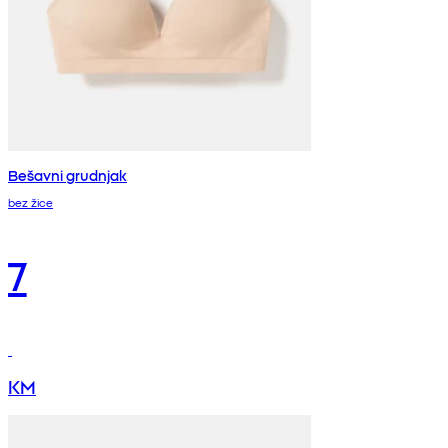
Bešavni grudnjak
bez žice
7
KM