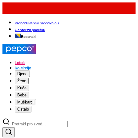
Pronađi Pepco prodavnicu
Centar za podršku
Bosanski
Letak
Kolekcije
Djeca
Žene
Kuća
Bebe
Muškarci
Ostalo