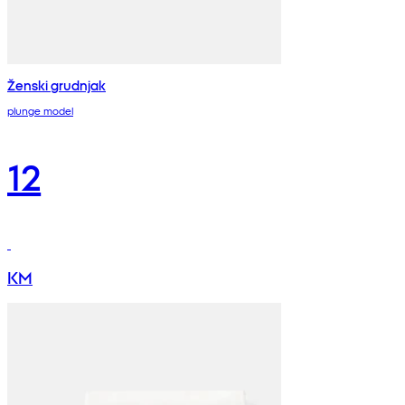
Ženski grudnjak
plunge model
12
KM