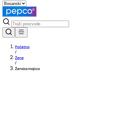
Početna
/
Žene
/
Ženska majica