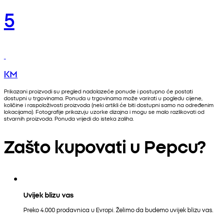
5
KM
Prikazani proizvodi su pregled nadolazeće ponude i postupno će postati
dostupni u trgovinama. Ponuda u trgovinama može varirati u pogledu cijene,
količine i raspoloživosti proizvoda (neki artikli će biti dostupni samo na određenim
lokacijama). Fotografije prikazuju uzorke dizajna i mogu se malo razlikovati od
stvarnih proizvoda. Ponuda vrijedi do isteka zaliha.
Zašto kupovati u Pepcu?
Uvijek blizu vas
Preko 4.000 prodavnica u Evropi. Želimo da budemo uvijek blizu vas.