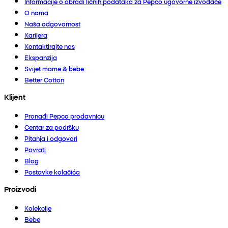
Informacije o obradi ličnih podataka za Pepco ugovorne izvođače
O nama
Naša odgovornost
Karijera
Kontaktirajte nas
Ekspanzija
Svijet mame & bebe
Better Cotton
Klijent
Pronađi Pepco prodavnicu
Centar za podršku
Pitanja i odgovori
Povrati
Blog
Postavke kolačića
Proizvodi
Kolekcije
Bebe