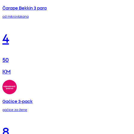
Čarape Bekkin 3 para
od mikrovlakana
4
50
KM
Gaćice 3-pack
gaćice za žene
8