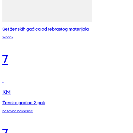
Set ženskih gaćica od rebrastog materijala
2-pack
7
KM
Ženske gaćice 2-pak
bešavne bokserice
7