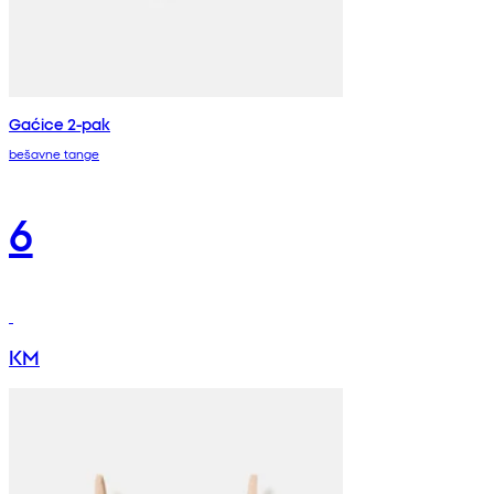
Gaćice 2-pak
bešavne tange
6
KM