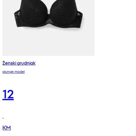
Ženski grudnjak
plunge model
12
KM