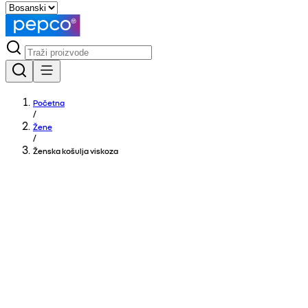
Početna
/
Žene
/
Ženska košulja viskoza