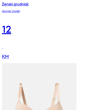
Ženski grudnjak
plunge model
12
KM