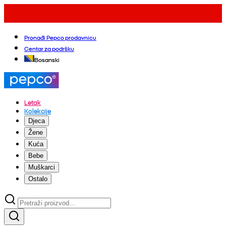
Pronađi Pepco prodavnicu
Centar za podršku
Bosanski
Letak
Kolekcije
Djeca
Žene
Kuća
Bebe
Muškarci
Ostalo