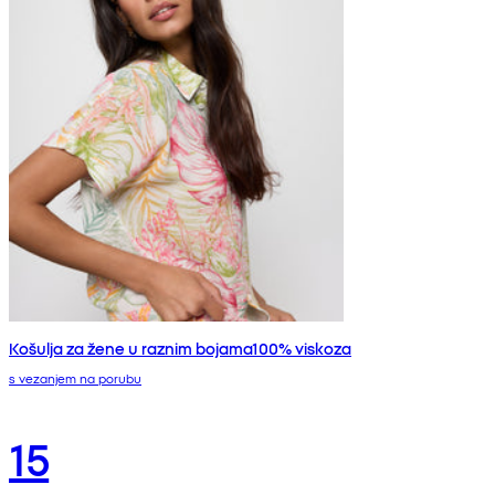
Košulja za žene u raznim bojama100% viskoza
s vezanjem na porubu
15