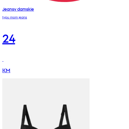
Jeansy damskie
typu mom jeans
24
KM