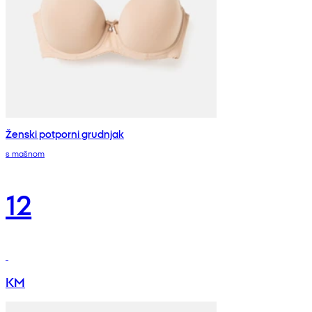
Ženski potporni grudnjak
s mašnom
12
KM