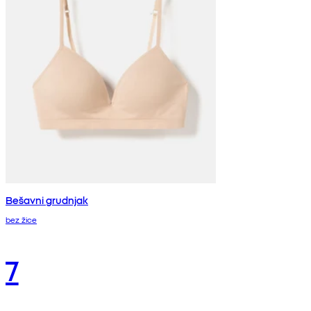
Bešavni grudnjak
bez žice
7