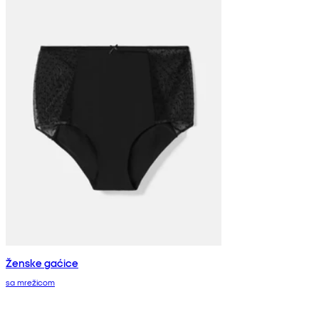
Ženske gaćice
sa mrežicom