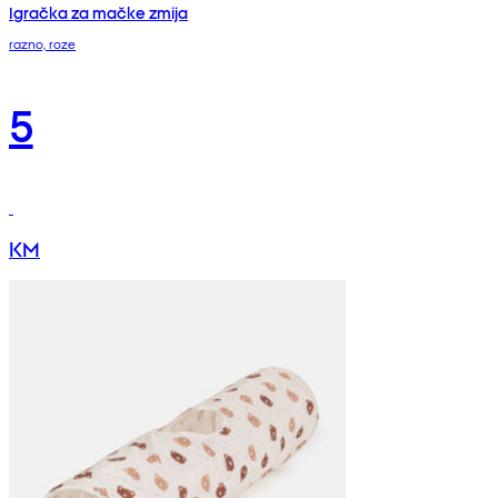
Igračka za mačke zmija
razno, roze
5
KM