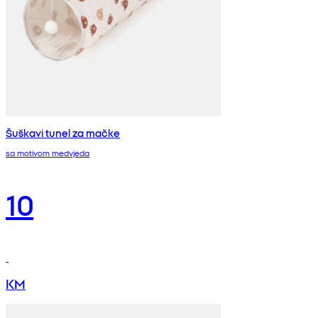
Šuškavi tunel za mačke
sa motivom medvjeda
10
KM