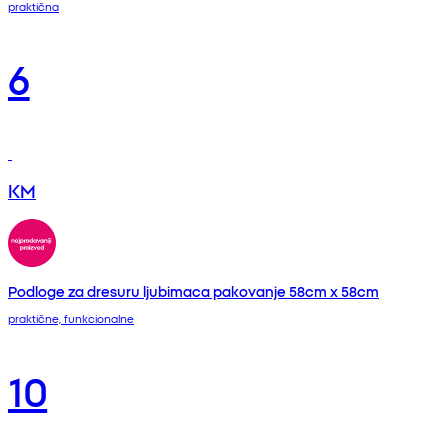
praktična
6
KM
Podloge za dresuru ljubimaca pakovanje 58cm x 58cm
praktične, funkcionalne
10