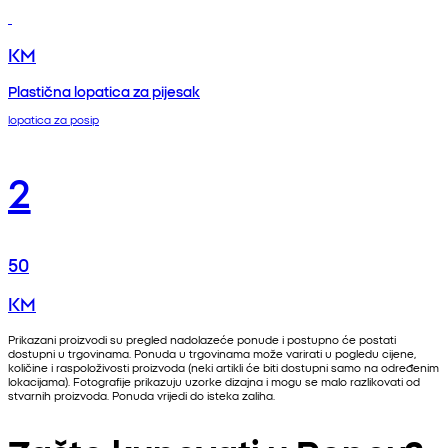
KM
Plastična lopatica za pijesak
lopatica za posip
2
50
KM
Prikazani proizvodi su pregled nadolazeće ponude i postupno će postati
dostupni u trgovinama. Ponuda u trgovinama može varirati u pogledu cijene,
količine i raspoloživosti proizvoda (neki artikli će biti dostupni samo na određenim
lokacijama). Fotografije prikazuju uzorke dizajna i mogu se malo razlikovati od
stvarnih proizvoda. Ponuda vrijedi do isteka zaliha.