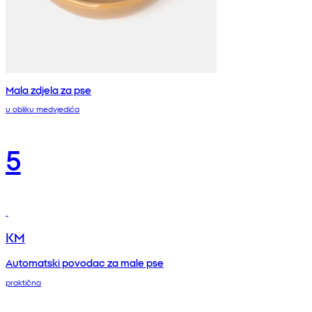
Mala zdjela za pse
u obliku medvjedića
5
KM
Automatski povodac za male pse
praktična