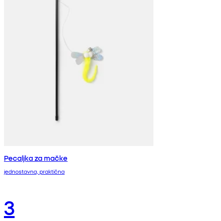
Pecaljka za mačke
jednostavna, praktična
3