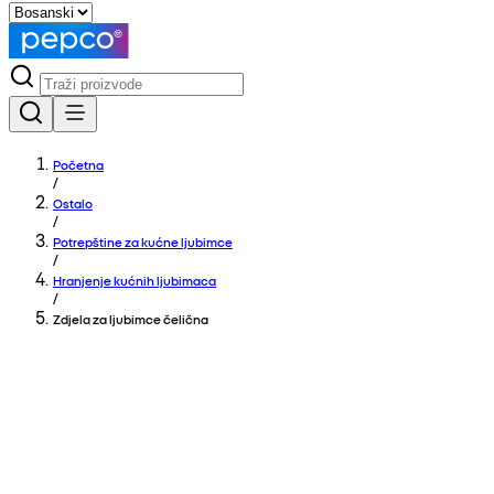
Početna
/
Ostalo
/
Potrepštine za kućne ljubimce
/
Hranjenje kućnih ljubimaca
/
Zdjela za ljubimce čelična