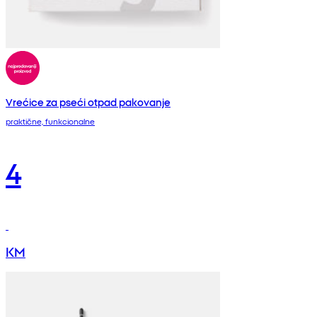
Vrećice za pseći otpad pakovanje
praktične, funkcionalne
4
KM