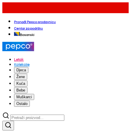
Pronađi Pepco prodavnicu
Centar za podršku
Bosanski
Letak
Kolekcije
Djeca
Žene
Kuća
Bebe
Muškarci
Ostalo