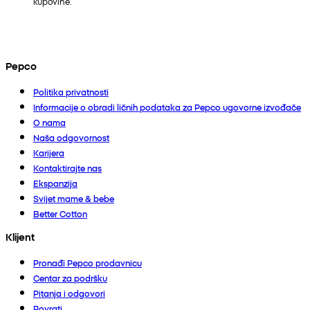
kupovine.
Pepco
Politika privatnosti
Informacije o obradi ličnih podataka za Pepco ugovorne izvođače
O nama
Naša odgovornost
Karijera
Kontaktirajte nas
Ekspanzija
Svijet mame & bebe
Better Cotton
Klijent
Pronađi Pepco prodavnicu
Centar za podršku
Pitanja i odgovori
Povrati