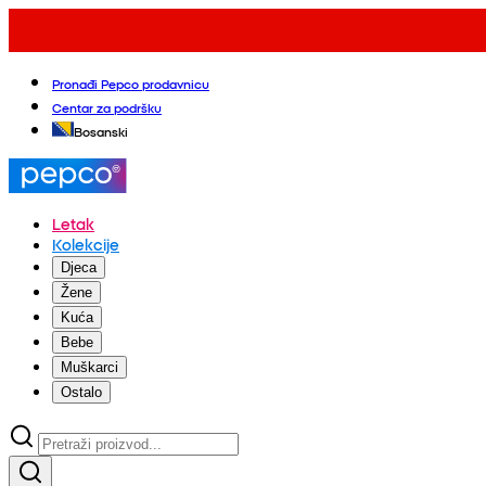
Pronađi Pepco prodavnicu
Centar za podršku
Bosanski
Letak
Kolekcije
Djeca
Žene
Kuća
Bebe
Muškarci
Ostalo