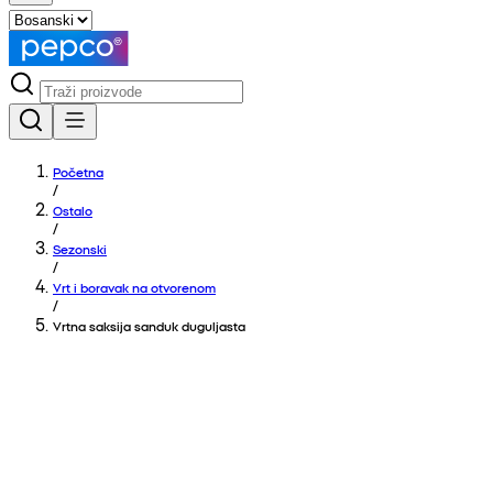
Početna
/
Ostalo
/
Sezonski
/
Vrt i boravak na otvorenom
/
Vrtna saksija sanduk duguljasta