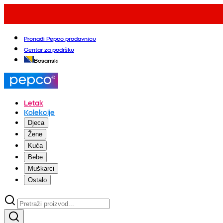
Pronađi Pepco prodavnicu
Centar za podršku
Bosanski
Letak
Kolekcije
Djeca
Žene
Kuća
Bebe
Muškarci
Ostalo