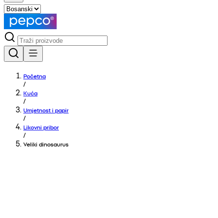
Početna
/
Kuća
/
Umjetnost i papir
/
Likovni pribor
/
Veliki dinosaurus