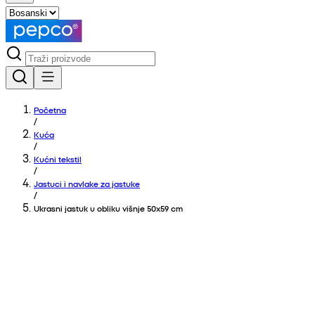
Početna
/
Kuća
/
Kućni tekstil
/
Jastuci i navlake za jastuke
/
Ukrasni jastuk u obliku višnje 50x59 cm