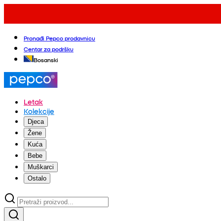
Pronađi Pepco prodavnicu
Centar za podršku
Bosanski
Letak
Kolekcije
Djeca
Žene
Kuća
Bebe
Muškarci
Ostalo