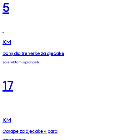
5
KM
Donji dio trenerke za dječake
sa efektom ispranosti
17
KM
Čarape za dječake 4 para
različiti dezeni