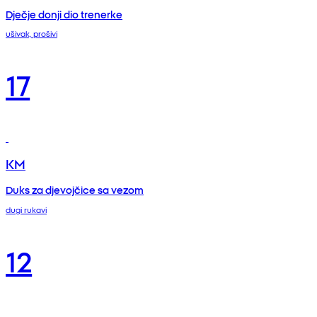
Dječje donji dio trenerke
ušivak, prošivi
17
KM
Duks za djevojčice sa vezom
dugi rukavi
12