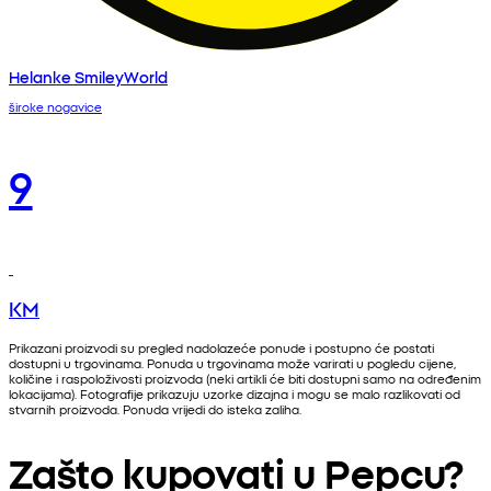
Helanke SmileyWorld
široke nogavice
9
KM
Prikazani proizvodi su pregled nadolazeće ponude i postupno će postati
dostupni u trgovinama. Ponuda u trgovinama može varirati u pogledu cijene,
količine i raspoloživosti proizvoda (neki artikli će biti dostupni samo na određenim
lokacijama). Fotografije prikazuju uzorke dizajna i mogu se malo razlikovati od
stvarnih proizvoda. Ponuda vrijedi do isteka zaliha.
Zašto kupovati u Pepcu?