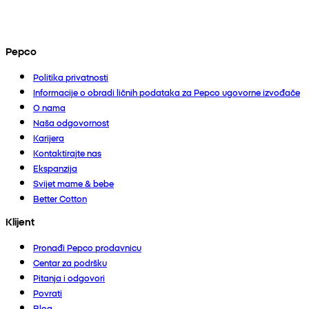
Pepco
Politika privatnosti
Informacije o obradi ličnih podataka za Pepco ugovorne izvođače
O nama
Naša odgovornost
Karijera
Kontaktirajte nas
Ekspanzija
Svijet mame & bebe
Better Cotton
Klijent
Pronađi Pepco prodavnicu
Centar za podršku
Pitanja i odgovori
Povrati
Blog