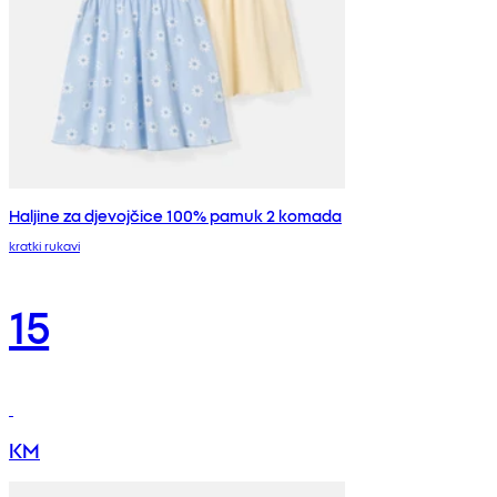
Haljine za djevojčice 100% pamuk 2 komada
kratki rukavi
15
KM