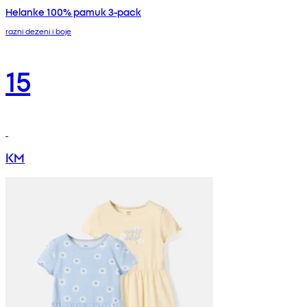
Helanke 100% pamuk 3-pack
razni dezeni i boje
15
KM