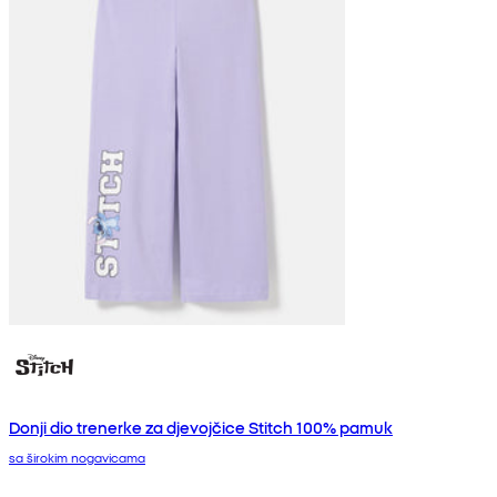
Donji dio trenerke za djevojčice Stitch 100% pamuk
sa širokim nogavicama