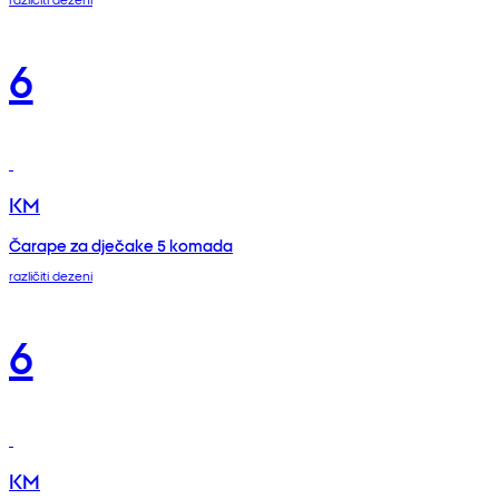
6
KM
Čarape za dječake 5 komada
različiti dezeni
6
KM