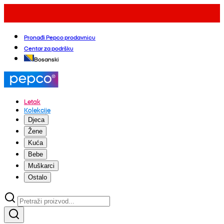
Pronađi Pepco prodavnicu
Centar za podršku
Bosanski
Letak
Kolekcije
Djeca
Žene
Kuća
Bebe
Muškarci
Ostalo