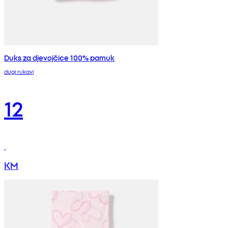
Duks za djevojčice 100% pamuk
dugi rukavi
12
KM