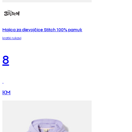
Majica za djevojčice Stitch 100% pamuk
kratki rukavi
8
KM