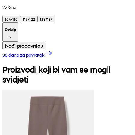
Veličine
104/110
116/122
128/134
Detalji
Nađi prodavnicu
30 dana za povratak
Proizvodi koji bi vam se mogli
svidjeti