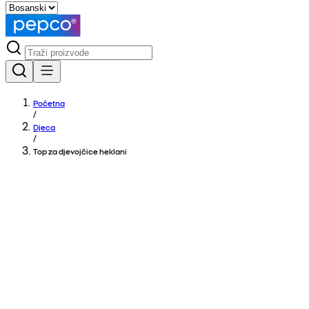
Početna
/
Djeca
/
Top za djevojčice heklani