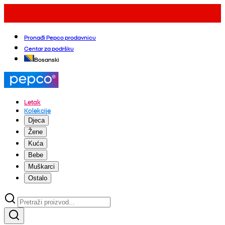
Pronađi Pepco prodavnicu
Centar za podršku
Bosanski
Letak
Kolekcije
Djeca
Žene
Kuća
Bebe
Muškarci
Ostalo