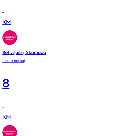
KM
Set viljuški, 6 komada
u srebrnoj boji
8
KM