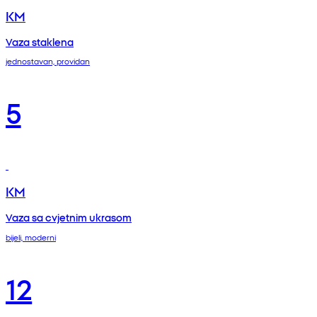
KM
Vaza staklena
jednostavan, providan
5
KM
Vaza sa cvjetnim ukrasom
bijeli, moderni
12