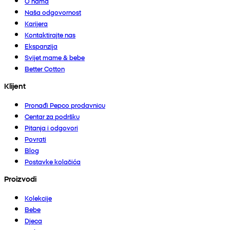
O nama
Naša odgovornost
Karijera
Kontaktirajte nas
Ekspanzija
Svijet mame & bebe
Better Cotton
Klijent
Pronađi Pepco prodavnicu
Centar za podršku
Pitanja i odgovori
Povrati
Blog
Postavke kolačića
Proizvodi
Kolekcije
Bebe
Djeca