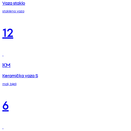
Vaza staklo
staklena vaza
12
KM
Keramička vaza S
mali, bijeli
6