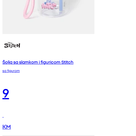
Šolja sa slamkom i figuricom Stitch
sa figurom
9
KM