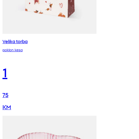
Velika torba
poklon kesa
1
75
KM