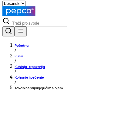
Početna
/
Kuća
/
Kuhinja i trpezarija
/
Kuhanje i pečenje
/
Tava s neprijanjajućim slojem