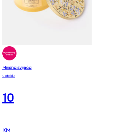
Mirisna svijeća
u staklu
10
KM