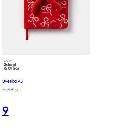
Sveska A5
sa mašnom
9