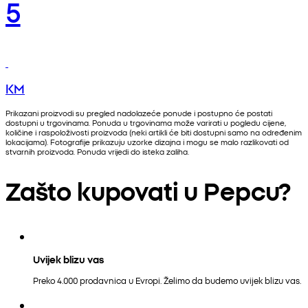
5
KM
Prikazani proizvodi su pregled nadolazeće ponude i postupno će postati
dostupni u trgovinama. Ponuda u trgovinama može varirati u pogledu cijene,
količine i raspoloživosti proizvoda (neki artikli će biti dostupni samo na određenim
lokacijama). Fotografije prikazuju uzorke dizajna i mogu se malo razlikovati od
stvarnih proizvoda. Ponuda vrijedi do isteka zaliha.
Zašto kupovati u Pepcu?
Uvijek blizu vas
Preko 4.000 prodavnica u Evropi. Želimo da budemo uvijek blizu vas.