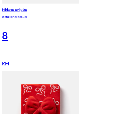
Mirisna svijeća
u staklenoj posudi
8
KM