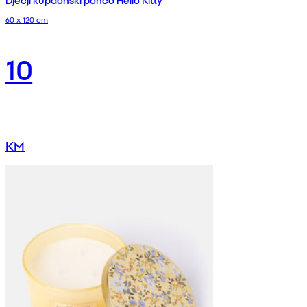
Dječji kupaonski pončo Hello Kitty
60 x 120 cm
10
KM