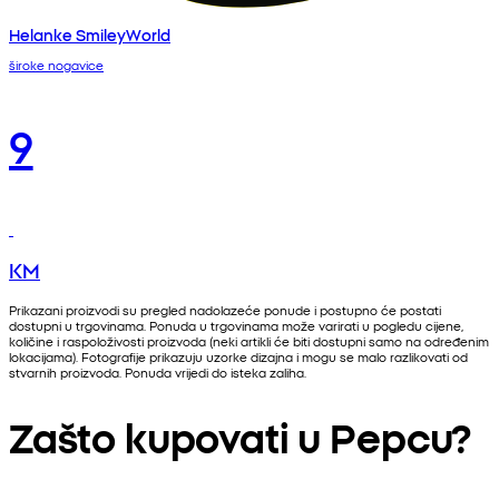
Helanke SmileyWorld
široke nogavice
9
KM
Prikazani proizvodi su pregled nadolazeće ponude i postupno će postati
dostupni u trgovinama. Ponuda u trgovinama može varirati u pogledu cijene,
količine i raspoloživosti proizvoda (neki artikli će biti dostupni samo na određenim
lokacijama). Fotografije prikazuju uzorke dizajna i mogu se malo razlikovati od
stvarnih proizvoda. Ponuda vrijedi do isteka zaliha.
Zašto kupovati u Pepcu?