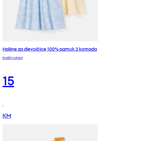
Haljine za djevojčice 100% pamuk 2 komada
kratki rukavi
15
KM