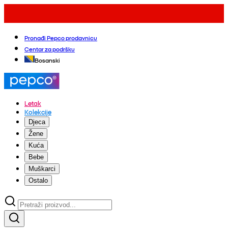
Pronađi Pepco prodavnicu
Centar za podršku
Bosanski
Letak
Kolekcije
Djeca
Žene
Kuća
Bebe
Muškarci
Ostalo