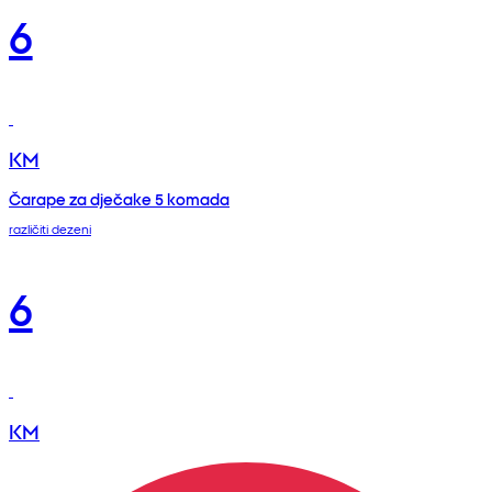
6
KM
Čarape za dječake 5 komada
različiti dezeni
6
KM