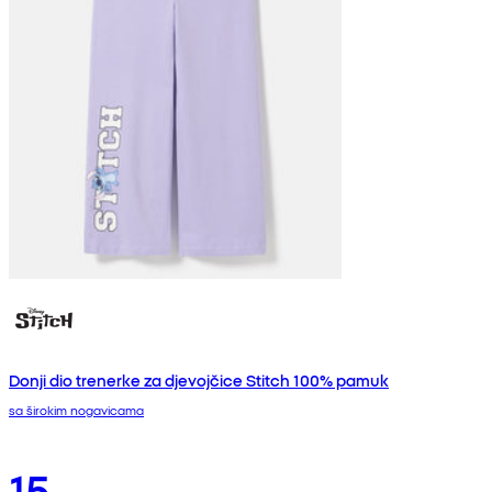
Donji dio trenerke za djevojčice Stitch 100% pamuk
sa širokim nogavicama
15