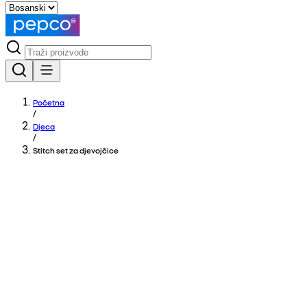
Početna
/
Djeca
/
Stitch set za djevojčice