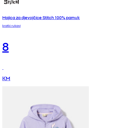
Majica za djevojčice Stitch 100% pamuk
kratki rukavi
8
KM