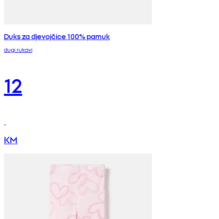
Duks za djevojčice 100% pamuk
dugi rukavi
12
KM