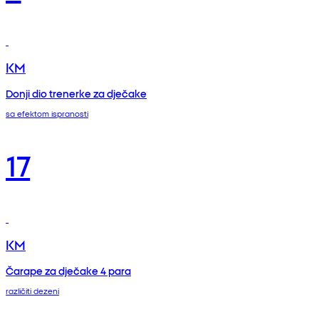
KM
Donji dio trenerke za dječake
sa efektom ispranosti
17
KM
Čarape za dječake 4 para
različiti dezeni