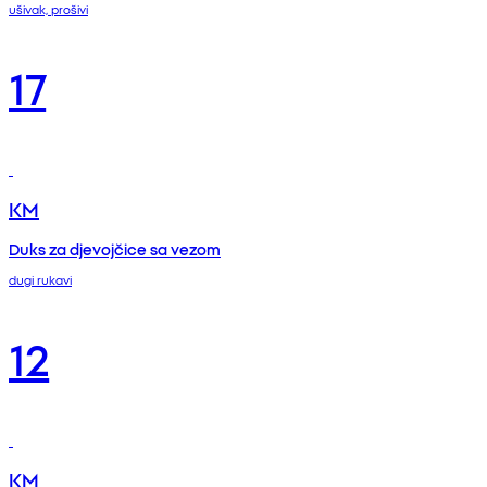
ušivak, prošivi
17
KM
Duks za djevojčice sa vezom
dugi rukavi
12
KM