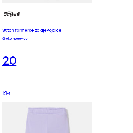
Stitch farmerke za djevojčice
široke nogavice
20
KM