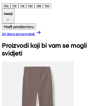
104
110
116
122
128
134
Detalji
Nađi prodavnicu
30 dana za povratak
Proizvodi koji bi vam se mogli
svidjeti