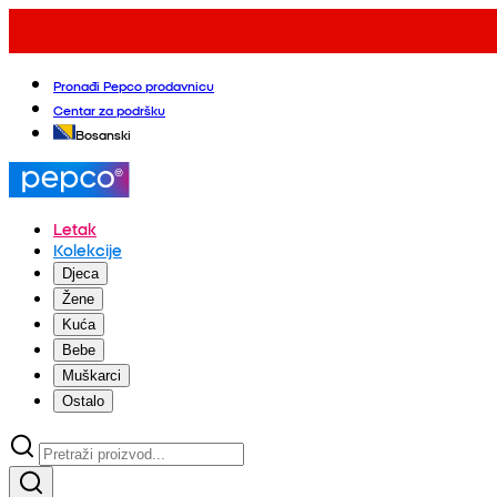
Pronađi Pepco prodavnicu
Centar za podršku
Bosanski
Letak
Kolekcije
Djeca
Žene
Kuća
Bebe
Muškarci
Ostalo