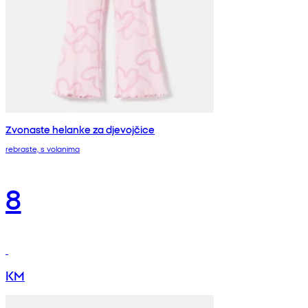
Zvonaste helanke za djevojčice
rebraste, s volanima
8
KM