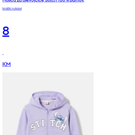
kratki rukavi
8
KM