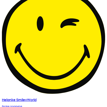
Helanke SmileyWorld
široke nogavice