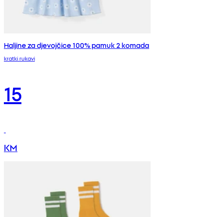
Haljine za djevojčice 100% pamuk 2 komada
kratki rukavi
15
KM