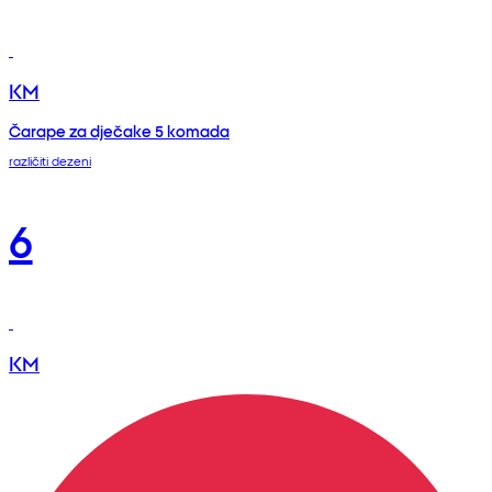
KM
Čarape za dječake 5 komada
različiti dezeni
6
KM