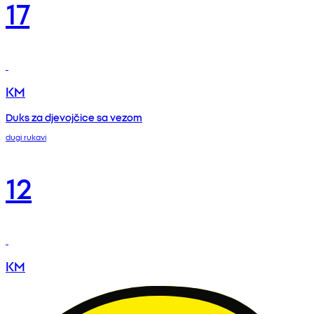
17
KM
Duks za djevojčice sa vezom
dugi rukavi
12
KM