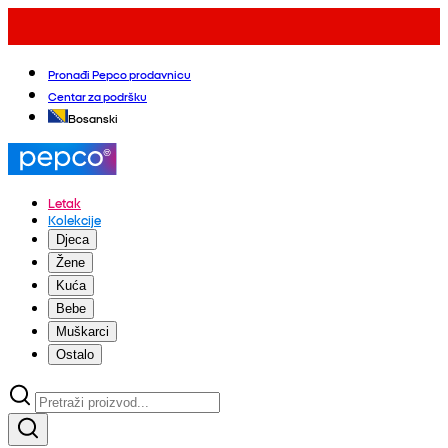
Pronađi Pepco prodavnicu
Centar za podršku
Bosanski
Letak
Kolekcije
Djeca
Žene
Kuća
Bebe
Muškarci
Ostalo