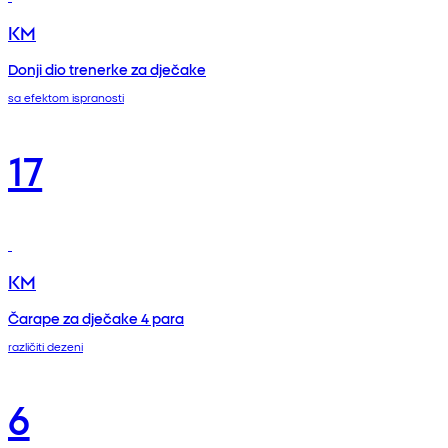
KM
Donji dio trenerke za dječake
sa efektom ispranosti
17
KM
Čarape za dječake 4 para
različiti dezeni
6