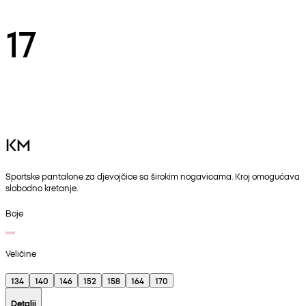
17
KM
Sportske pantalone za djevojčice sa širokim nogavicama. Kroj omogućava
slobodno kretanje.
Boje
Veličine
134
140
146
152
158
164
170
Detalji