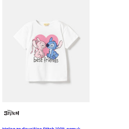
Majica za djevojčice Stitch 100% pamuk