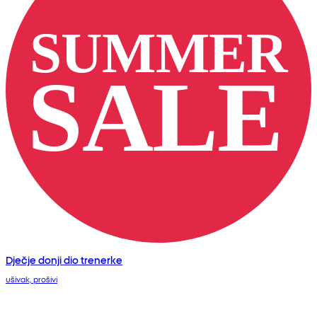
Dječje donji dio trenerke
ušivak, prošivi