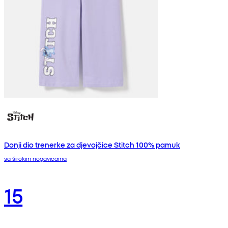
Donji dio trenerke za djevojčice Stitch 100% pamuk
sa širokim nogavicama
15