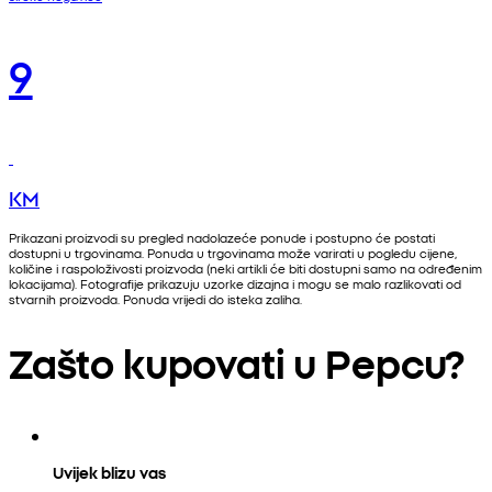
9
KM
Prikazani proizvodi su pregled nadolazeće ponude i postupno će postati
dostupni u trgovinama. Ponuda u trgovinama može varirati u pogledu cijene,
količine i raspoloživosti proizvoda (neki artikli će biti dostupni samo na određenim
lokacijama). Fotografije prikazuju uzorke dizajna i mogu se malo razlikovati od
stvarnih proizvoda. Ponuda vrijedi do isteka zaliha.
Zašto kupovati u Pepcu?
Uvijek blizu vas