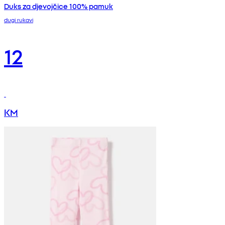
Duks za djevojčice 100% pamuk
dugi rukavi
12
KM