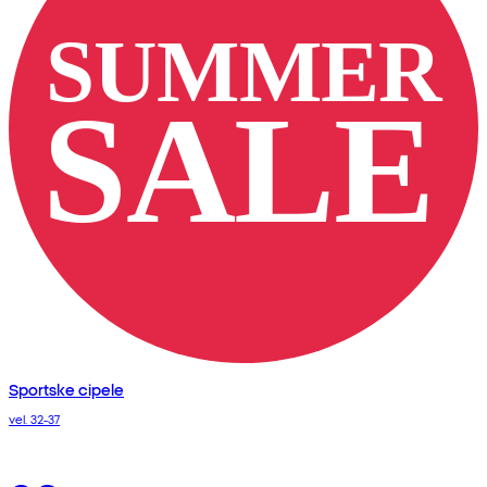
Sportske cipele
vel. 32-37