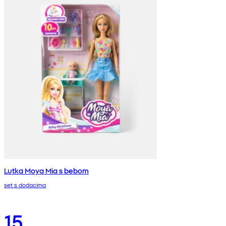
Lutka Moya Mia s bebom
set s dodacima
15