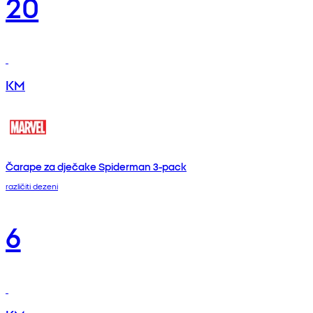
20
KM
Čarape za dječake Spiderman 3-pack
različiti dezeni
6