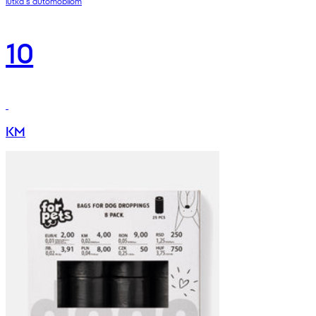
lutka s automobilom
10
KM