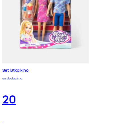
Set lutka kino
sa dodacima
20