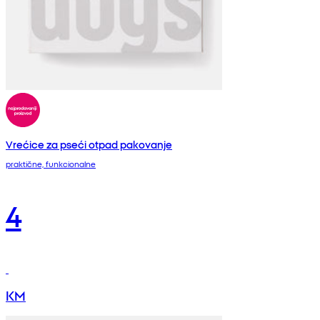
Vrećice za pseći otpad pakovanje
praktične, funkcionalne
4
KM