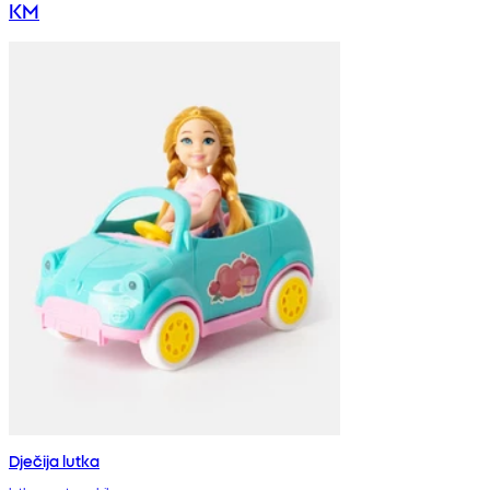
KM
Dječija lutka