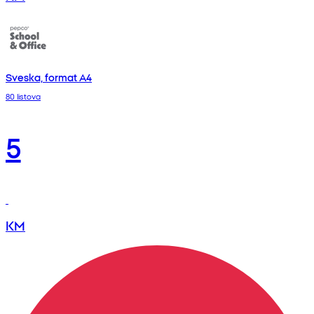
Sveska, format A4
80 listova
5
KM