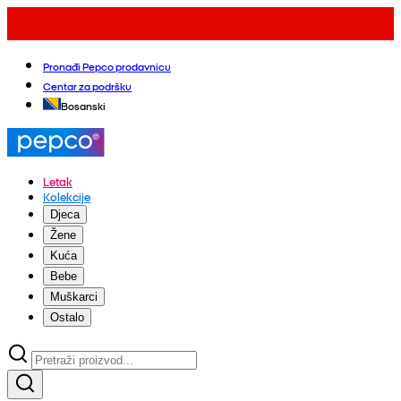
Pronađi Pepco prodavnicu
Centar za podršku
Bosanski
Letak
Kolekcije
Djeca
Žene
Kuća
Bebe
Muškarci
Ostalo