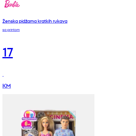
Ženska pidžama kratkih rukava
sa printom
17
KM