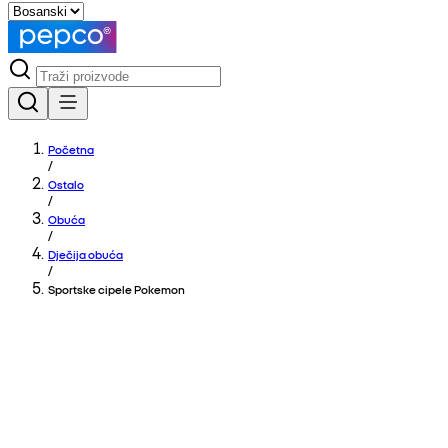
Početna
/
Ostalo
/
Obuća
/
Dječija obuća
/
Sportske cipele Pokemon