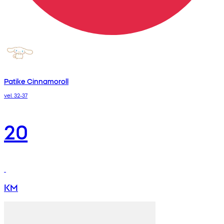
Patike Cinnamoroll
vel. 32-37
20
KM