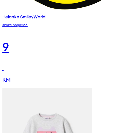
Helanke SmileyWorld
široke nogavice
9
KM