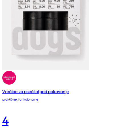
Vrećice za pseći otpad pakovanje
praktične, funkcionalne
4