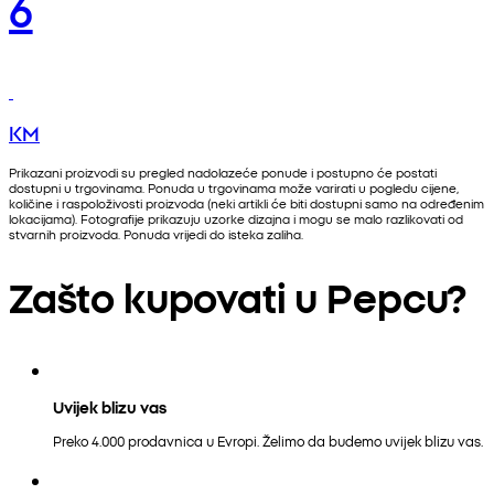
6
KM
Prikazani proizvodi su pregled nadolazeće ponude i postupno će postati
dostupni u trgovinama. Ponuda u trgovinama može varirati u pogledu cijene,
količine i raspoloživosti proizvoda (neki artikli će biti dostupni samo na određenim
lokacijama). Fotografije prikazuju uzorke dizajna i mogu se malo razlikovati od
stvarnih proizvoda. Ponuda vrijedi do isteka zaliha.
Zašto kupovati u Pepcu?
Uvijek blizu vas
Preko 4.000 prodavnica u Evropi. Želimo da budemo uvijek blizu vas.