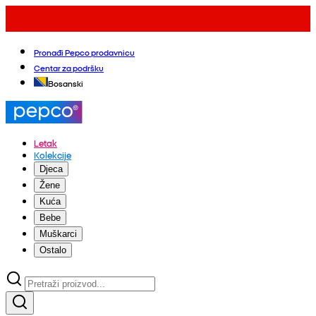
Pronađi Pepco prodavnicu
Centar za podršku
Bosanski
Letak
Kolekcije
Djeca
Žene
Kuća
Bebe
Muškarci
Ostalo