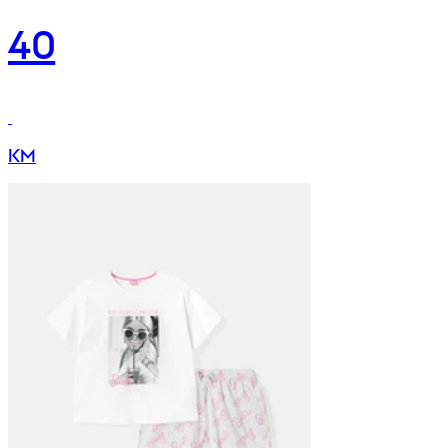
40
KM