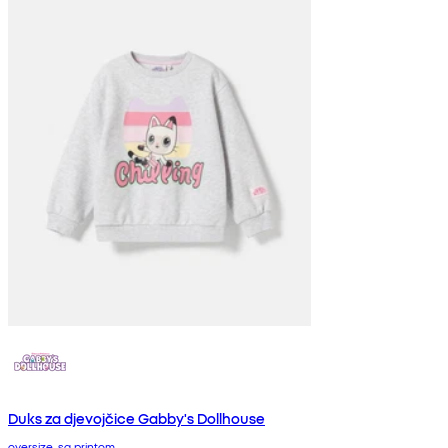
Duks za djevojčice Gabby's Dollhouse
oversize, sa printom