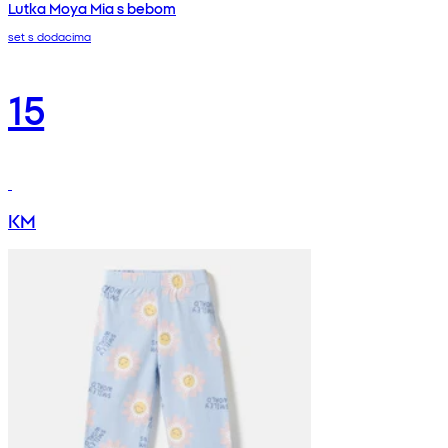
Lutka Moya Mia s bebom
set s dodacima
15
KM