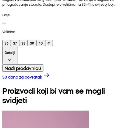
prilagođavanje stopalu. Dostupne u veličinama 36–41, u svijetloj boji.
Boje
Veličine
36
37
38
39
40
41
Detalji
Nađi prodavnicu
30 dana za povratak
Proizvodi koji bi vam se mogli
svidjeti