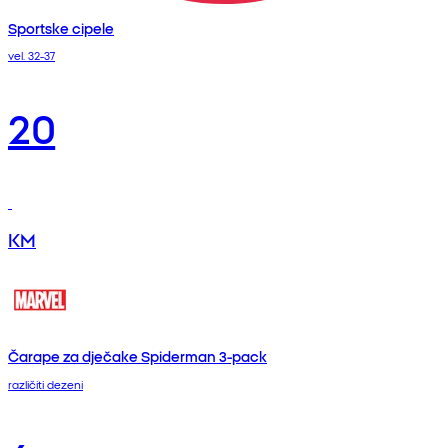
Sportske cipele
vel. 32-37
20
KM
Čarape za dječake Spiderman 3-pack
različiti dezeni