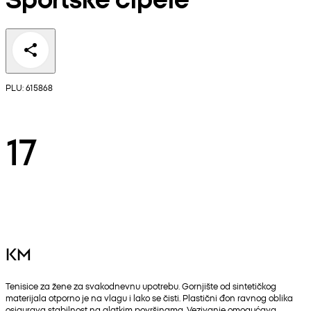
PLU: 615868
17
KM
Tenisice za žene za svakodnevnu upotrebu. Gornjište od sintetičkog
materijala otporno je na vlagu i lako se čisti. Plastični đon ravnog oblika
osigurava stabilnost na glatkim površinama. Vezivanje omogućava