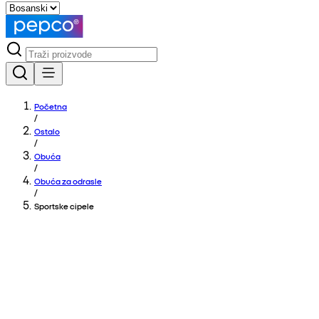
Početna
/
Ostalo
/
Obuća
/
Obuća za odrasle
/
Sportske cipele