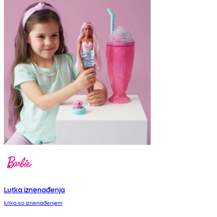
Lutka iznenađenja
lutka sa iznenađenjem