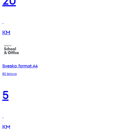
KM
Sveska, format A4
80 listova
5
KM