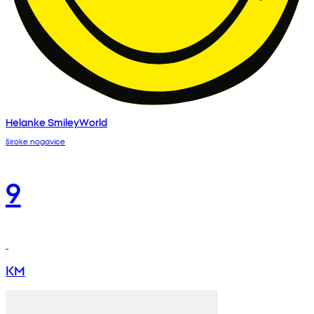
Helanke SmileyWorld
široke nogavice
9
KM