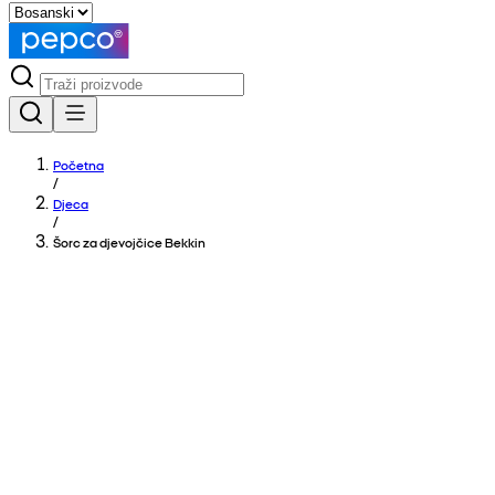
Početna
/
Djeca
/
Šorc za djevojčice Bekkin