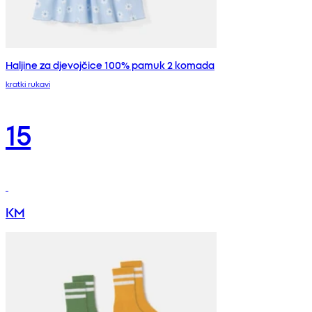
Haljine za djevojčice 100% pamuk 2 komada
kratki rukavi
15
KM