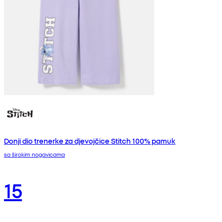
Donji dio trenerke za djevojčice Stitch 100% pamuk
sa širokim nogavicama
15