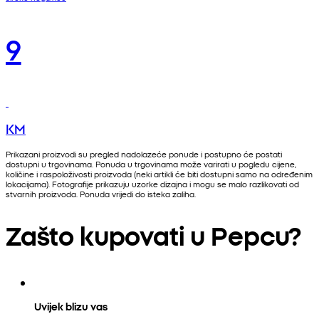
9
KM
Prikazani proizvodi su pregled nadolazeće ponude i postupno će postati
dostupni u trgovinama. Ponuda u trgovinama može varirati u pogledu cijene,
količine i raspoloživosti proizvoda (neki artikli će biti dostupni samo na određenim
lokacijama). Fotografije prikazuju uzorke dizajna i mogu se malo razlikovati od
stvarnih proizvoda. Ponuda vrijedi do isteka zaliha.
Zašto kupovati u Pepcu?
Uvijek blizu vas