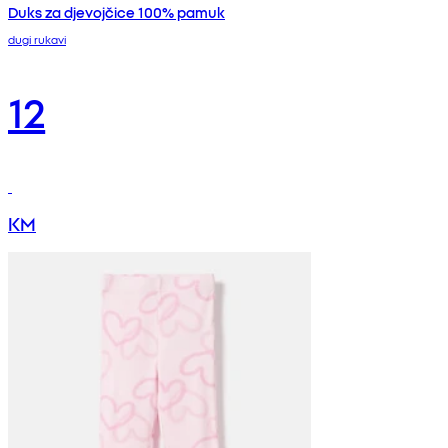
Duks za djevojčice 100% pamuk
dugi rukavi
12
KM