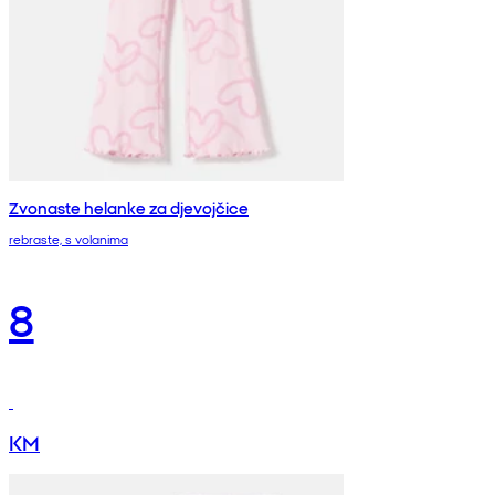
Zvonaste helanke za djevojčice
rebraste, s volanima
8
KM