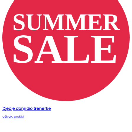
Dječje donji dio trenerke
ušivak, prošivi