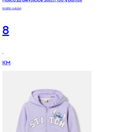
kratki rukavi
8
KM