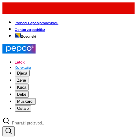
Pronađi Pepco prodavnicu
Centar za podršku
Bosanski
Letak
Kolekcije
Djeca
Žene
Kuća
Bebe
Muškarci
Ostalo