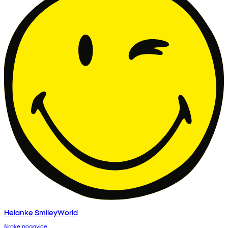
Helanke SmileyWorld
široke nogavice