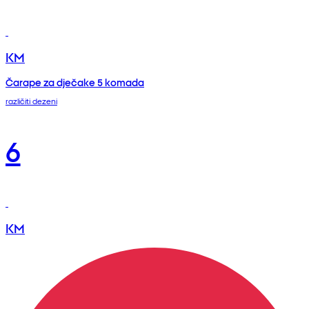
KM
Čarape za dječake 5 komada
različiti dezeni
6
KM