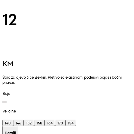
12
KM
Šorc za djevojčice Bekkin. Pletivo sa elastinom, podesivi pojas i bočni
prorezi.
Boje
Veličine
140
146
152
158
164
170
134
Detalji