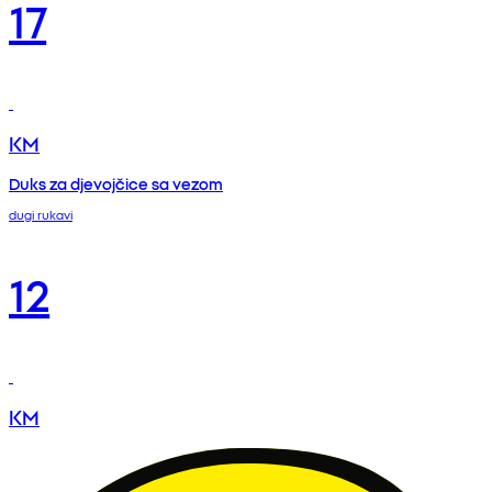
17
KM
Duks za djevojčice sa vezom
dugi rukavi
12
KM