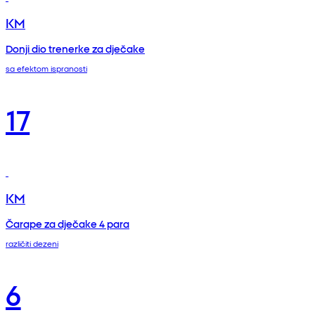
KM
Donji dio trenerke za dječake
sa efektom ispranosti
17
KM
Čarape za dječake 4 para
različiti dezeni
6