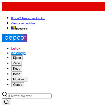
Pronađi Pepco prodavnicu
Centar za podršku
Bosanski
Letak
Kolekcije
Djeca
Žene
Kuća
Bebe
Muškarci
Ostalo