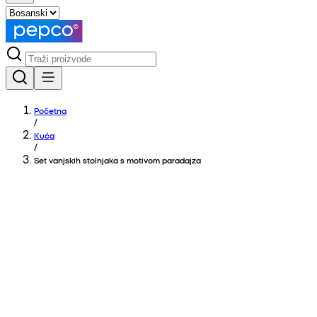
Početna
/
Kuća
/
Set vanjskih stolnjaka s motivom paradajza