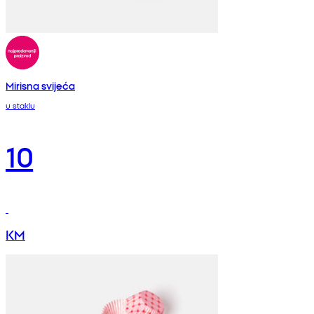
Mirisna svijeća
u staklu
10
KM