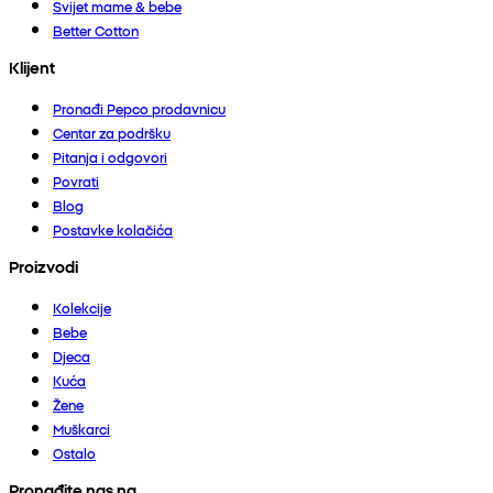
Svijet mame & bebe
Better Cotton
Klijent
Pronađi Pepco prodavnicu
Centar za podršku
Pitanja i odgovori
Povrati
Blog
Postavke kolačića
Proizvodi
Kolekcije
Bebe
Djeca
Kuća
Žene
Muškarci
Ostalo
Pronađite nas na