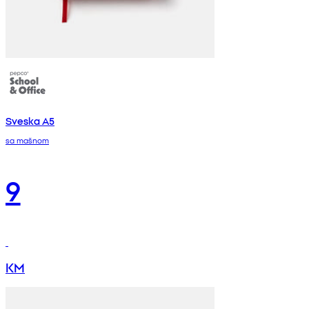
Sveska A5
sa mašnom
9
KM