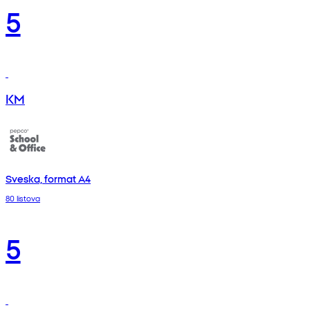
5
KM
Sveska, format A4
80 listova
5