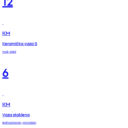
12
KM
Keramička vaza S
mali, bijeli
6
KM
Vaza staklena
jednostavan, providan