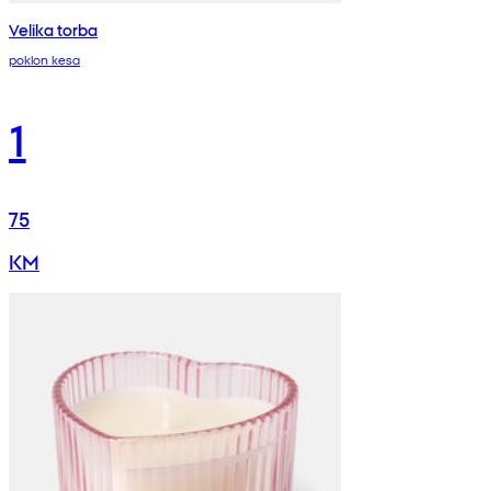
Velika torba
poklon kesa
1
75
KM