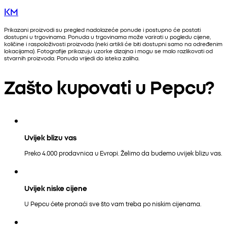
KM
Prikazani proizvodi su pregled nadolazeće ponude i postupno će postati
dostupni u trgovinama. Ponuda u trgovinama može varirati u pogledu cijene,
količine i raspoloživosti proizvoda (neki artikli će biti dostupni samo na određenim
lokacijama). Fotografije prikazuju uzorke dizajna i mogu se malo razlikovati od
stvarnih proizvoda. Ponuda vrijedi do isteka zaliha.
Zašto kupovati u Pepcu?
Uvijek blizu vas
Preko 4.000 prodavnica u Evropi. Želimo da budemo uvijek blizu vas.
Uvijek niske cijene
U Pepcu ćete pronaći sve što vam treba po niskim cijenama.