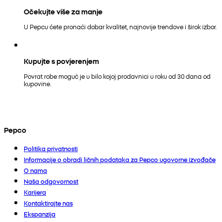
Očekujte više za manje
U Pepcu ćete pronaći dobar kvalitet, najnovije trendove i širok izbor.
Kupujte s povjerenjem
Povrat robe moguć je u bilo kojoj prodavnici u roku od 30 dana od
kupovine.
Pepco
Politika privatnosti
Informacije o obradi ličnih podataka za Pepco ugovorne izvođače
O nama
Naša odgovornost
Karijera
Kontaktirajte nas
Ekspanzija