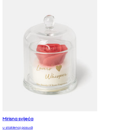
Mirisna svijeća
u staklenoj posudi