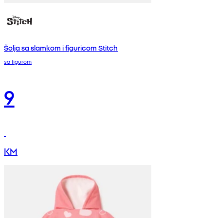
Šolja sa slamkom i figuricom Stitch
sa figurom
9
KM