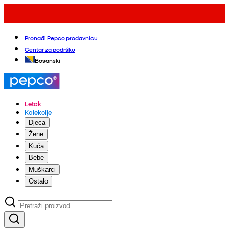
Pronađi Pepco prodavnicu
Centar za podršku
Bosanski
Letak
Kolekcije
Djeca
Žene
Kuća
Bebe
Muškarci
Ostalo