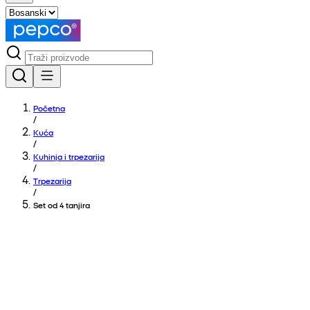
Početna
/
Kuća
/
Kuhinja i trpezarija
/
Trpezarija
/
Set od 4 tanjira