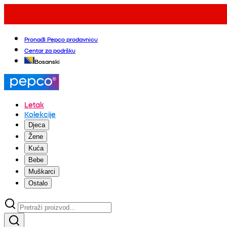
Pronađi Pepco prodavnicu
Centar za podršku
Bosanski
Letak
Kolekcije
Djeca
Žene
Kuća
Bebe
Muškarci
Ostalo