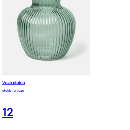
Vaza staklo
staklena vaza
12