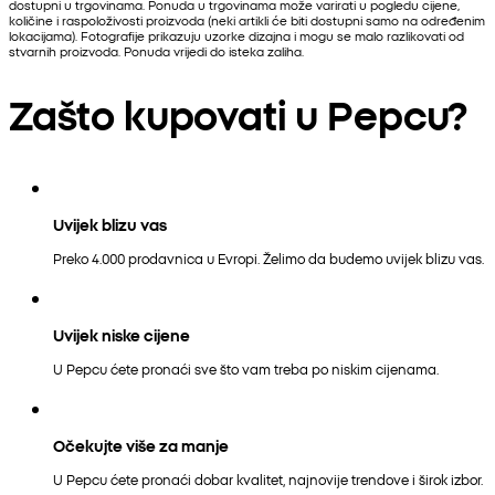
dostupni u trgovinama. Ponuda u trgovinama može varirati u pogledu cijene,
količine i raspoloživosti proizvoda (neki artikli će biti dostupni samo na određenim
lokacijama). Fotografije prikazuju uzorke dizajna i mogu se malo razlikovati od
stvarnih proizvoda. Ponuda vrijedi do isteka zaliha.
Zašto kupovati u Pepcu?
Uvijek blizu vas
Preko 4.000 prodavnica u Evropi. Želimo da budemo uvijek blizu vas.
Uvijek niske cijene
U Pepcu ćete pronaći sve što vam treba po niskim cijenama.
Očekujte više za manje
U Pepcu ćete pronaći dobar kvalitet, najnovije trendove i širok izbor.