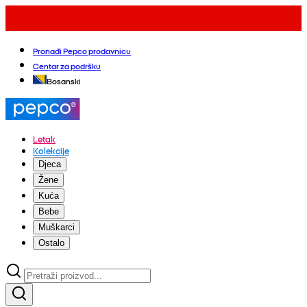
Pronađi Pepco prodavnicu
Centar za podršku
Bosanski
Letak
Kolekcije
Djeca
Žene
Kuća
Bebe
Muškarci
Ostalo