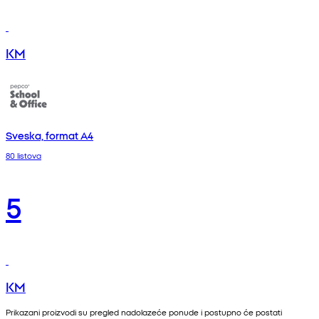
KM
Sveska, format A4
80 listova
5
KM
Prikazani proizvodi su pregled nadolazeće ponude i postupno će postati