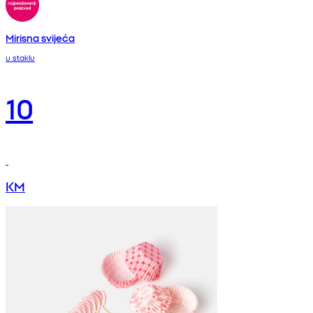
Mirisna svijeća
u staklu
10
KM