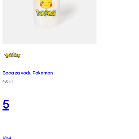
Boca za vodu Pokémon
450 ml
5
KM