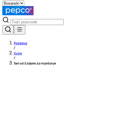
Početna
/
Kuća
/
Set od 3 zdjele za miješanje