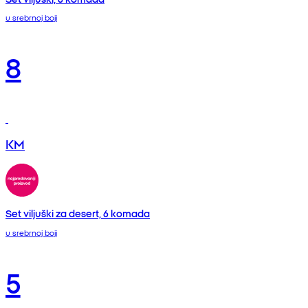
u srebrnoj boji
8
KM
Set viljuški za desert, 6 komada
u srebrnoj boji
5