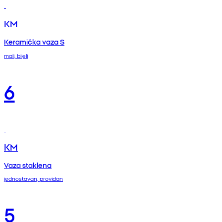
KM
Keramička vaza S
mali, bijeli
6
KM
Vaza staklena
jednostavan, providan
5