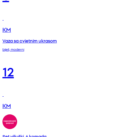
KM
Vaza sa cvjetnim ukrasom
bijeli, moderni
12
KM
Set viljuški, 6 komada