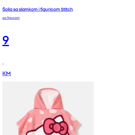
Šolja sa slamkom i figuricom Stitch
sa figurom
9
KM