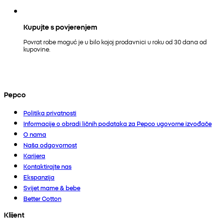
Kupujte s povjerenjem
Povrat robe moguć je u bilo kojoj prodavnici u roku od 30 dana od
kupovine.
Pepco
Politika privatnosti
Informacije o obradi ličnih podataka za Pepco ugovorne izvođače
O nama
Naša odgovornost
Karijera
Kontaktirajte nas
Ekspanzija
Svijet mame & bebe
Better Cotton
Klijent