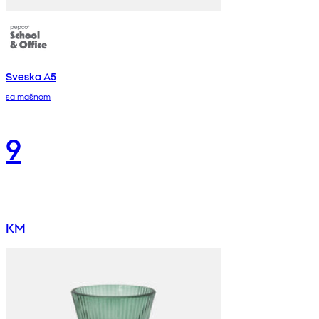
Sveska A5
sa mašnom
9
KM