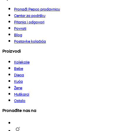
Pronađi Pepco prodavnicu
Centar za podršku
Pitanja i odgovori
Povrati
Blog
Postavke kolačića
Proizvodi
Kolekcije
Bebe
Djeca
Kuća
Žene
Muškarci
Ostalo
Pronađite nas na