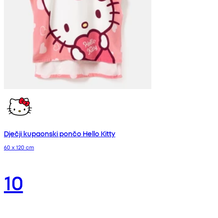
Dječji kupaonski pončo Hello Kitty
60 x 120 cm
10