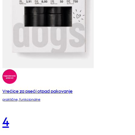
Vrećice za pseći otpad pakovanje
praktične, funkcionalne
4