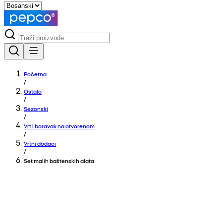
Početna
/
Ostalo
/
Sezonski
/
Vrt i boravak na otvorenom
/
Vrtni dodaci
/
Set malih baštenskih alata