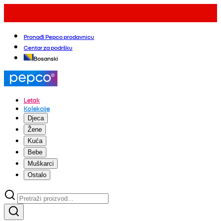
Pronađi Pepco prodavnicu
Centar za podršku
Bosanski
Letak
Kolekcije
Djeca
Žene
Kuća
Bebe
Muškarci
Ostalo