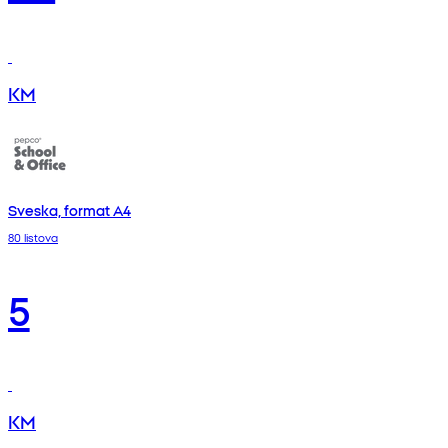
KM
Sveska, format A4
80 listova
5
KM