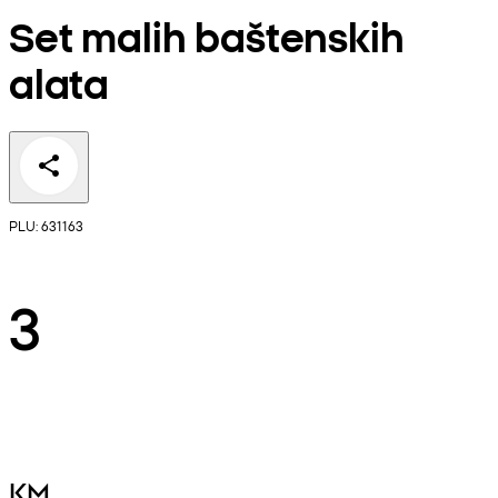
Set malih baštenskih
alata
PLU: 631163
3
KM