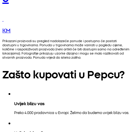
KM
Prikazani proizvodi su pregled nadolazeće ponude i postupno će postati
dostupni u trgovinama. Ponuda u trgovinama može varirati u pogledu cijene,
količine i raspoloživosti proizvoda (neki artikli će biti dostupni samo na određenim
lokacijama). Fotografije prikazuju uzorke dizajna i mogu se malo razlikovati od
stvarnih proizvoda. Ponuda vrijedi do isteka zaliha.
Zašto kupovati u Pepcu?
Uvijek blizu vas
Preko 4.000 prodavnica u Evropi. Želimo da budemo uvijek blizu vas.