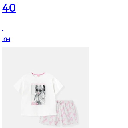
40
KM