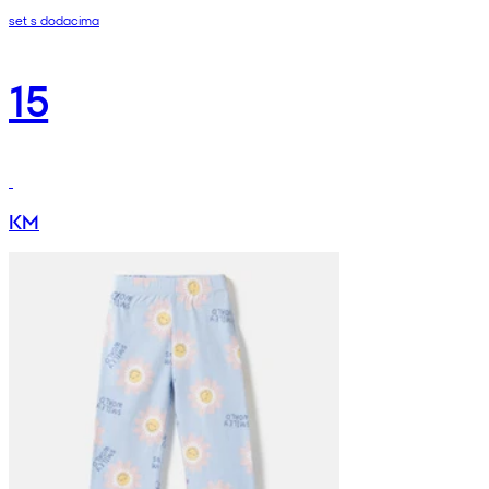
set s dodacima
15
KM