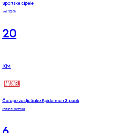
Sportske cipele
vel. 32-37
20
KM
Čarape za dječake Spiderman 3-pack
različiti dezeni
6