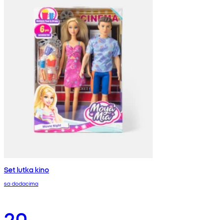
Set lutka kino
sa dodacima
20