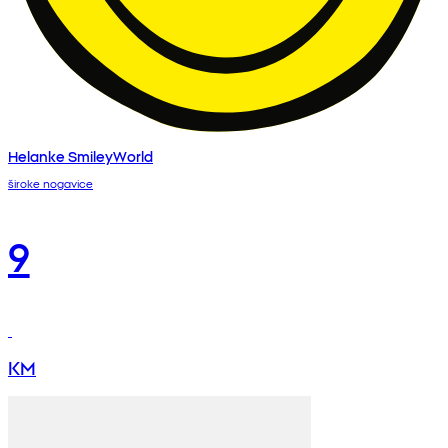
Helanke SmileyWorld
široke nogavice
9
KM