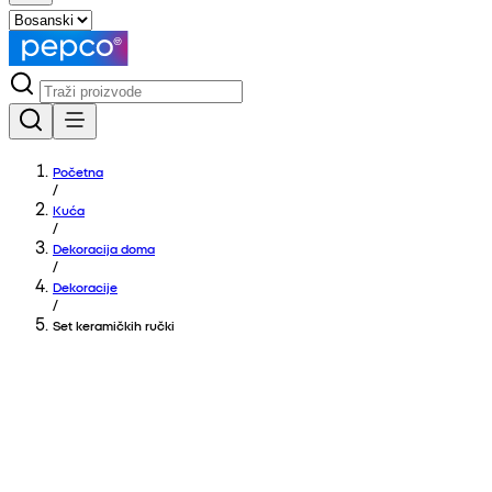
Početna
/
Kuća
/
Dekoracija doma
/
Dekoracije
/
Set keramičkih ručki