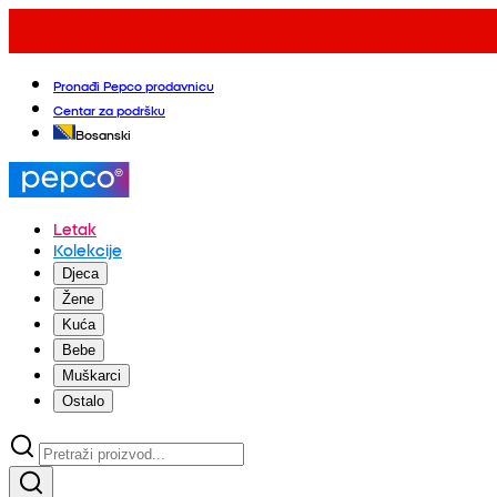
Pronađi Pepco prodavnicu
Centar za podršku
Bosanski
Letak
Kolekcije
Djeca
Žene
Kuća
Bebe
Muškarci
Ostalo