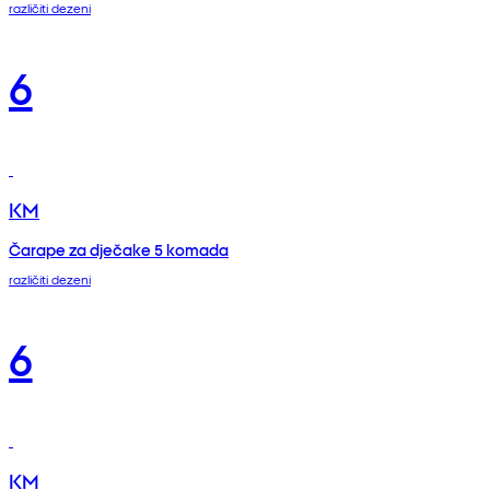
različiti dezeni
6
KM
Čarape za dječake 5 komada
različiti dezeni
6
KM