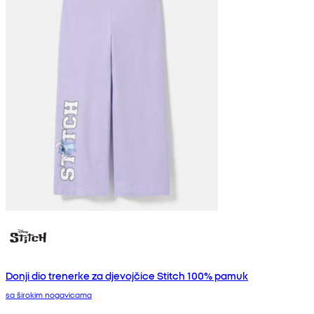
Donji dio trenerke za djevojčice Stitch 100% pamuk
sa širokim nogavicama