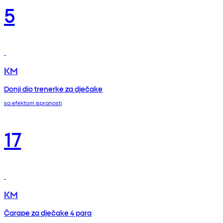
5
KM
Donji dio trenerke za dječake
sa efektom ispranosti
17
KM
Čarape za dječake 4 para