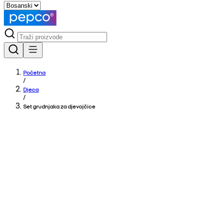
Početna
/
Djeca
/
Set grudnjaka za djevojčice