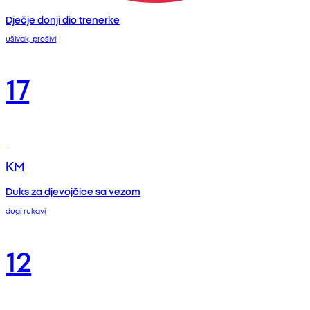
Dječje donji dio trenerke
ušivak, prošivi
17
KM
Duks za djevojčice sa vezom
dugi rukavi
12