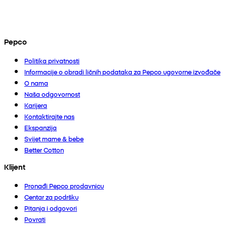
Pepco
Politika privatnosti
Informacije o obradi ličnih podataka za Pepco ugovorne izvođače
O nama
Naša odgovornost
Karijera
Kontaktirajte nas
Ekspanzija
Svijet mame & bebe
Better Cotton
Klijent
Pronađi Pepco prodavnicu
Centar za podršku
Pitanja i odgovori
Povrati