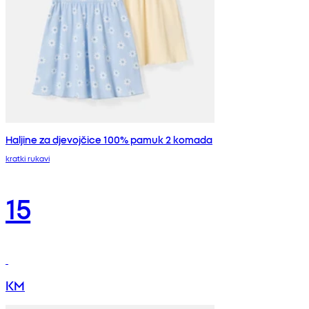
Haljine za djevojčice 100% pamuk 2 komada
kratki rukavi
15
KM