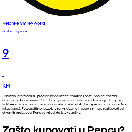
Helanke SmileyWorld
široke nogavice
9
KM
Prikazani proizvodi su pregled nadolazeće ponude i postupno će postati
dostupni u trgovinama. Ponuda u trgovinama može varirati u pogledu cijene,
količine i raspoloživosti proizvoda (neki artikli će biti dostupni samo na određenim
lokacijama). Fotografije prikazuju uzorke dizajna i mogu se malo razlikovati od
stvarnih proizvoda. Ponuda vrijedi do isteka zaliha.
Zašto kupovati u Pepcu?