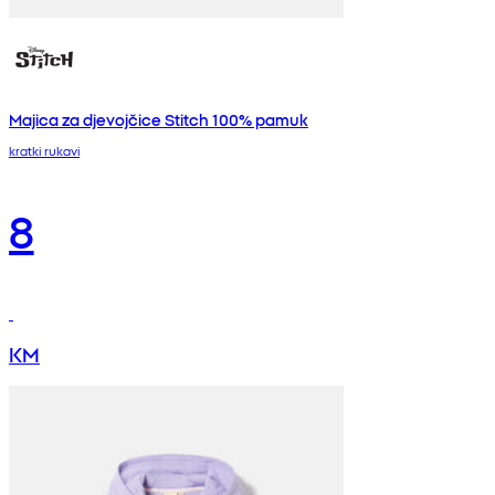
Majica za djevojčice Stitch 100% pamuk
kratki rukavi
8
KM