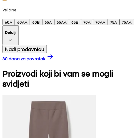
Veličine
60A
60AA
60B
65A
65AA
65B
70A
70AA
75A
75AA
Detalji
Nađi prodavnicu
30 dana za povratak
Proizvodi koji bi vam se mogli
svidjeti