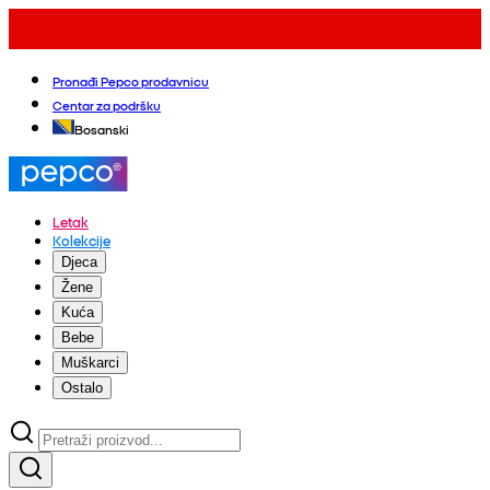
Pronađi Pepco prodavnicu
Centar za podršku
Bosanski
Letak
Kolekcije
Djeca
Žene
Kuća
Bebe
Muškarci
Ostalo