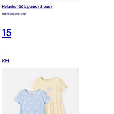
Helanke 100% pamuk 3-pack
razni dezeni i boje
15
KM