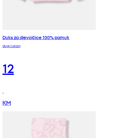
Duks za djevojčice 100% pamuk
dugi rukavi
12
KM