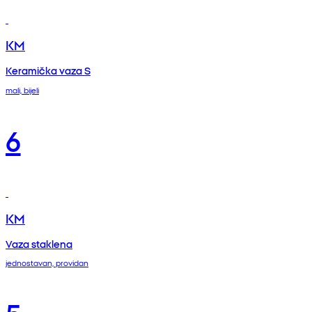
KM
Keramička vaza S
mali, bijeli
6
KM
Vaza staklena
jednostavan, providan