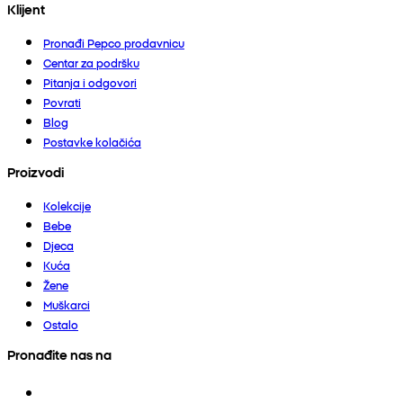
Klijent
Pronađi Pepco prodavnicu
Centar za podršku
Pitanja i odgovori
Povrati
Blog
Postavke kolačića
Proizvodi
Kolekcije
Bebe
Djeca
Kuća
Žene
Muškarci
Ostalo
Pronađite nas na