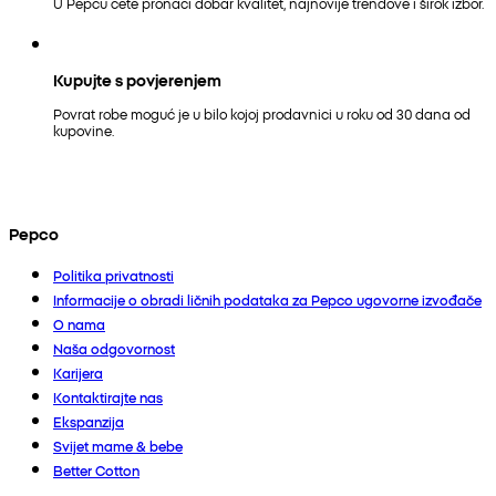
U Pepcu ćete pronaći dobar kvalitet, najnovije trendove i širok izbor.
Kupujte s povjerenjem
Povrat robe moguć je u bilo kojoj prodavnici u roku od 30 dana od
kupovine.
Pepco
Politika privatnosti
Informacije o obradi ličnih podataka za Pepco ugovorne izvođače
O nama
Naša odgovornost
Karijera
Kontaktirajte nas
Ekspanzija
Svijet mame & bebe
Better Cotton