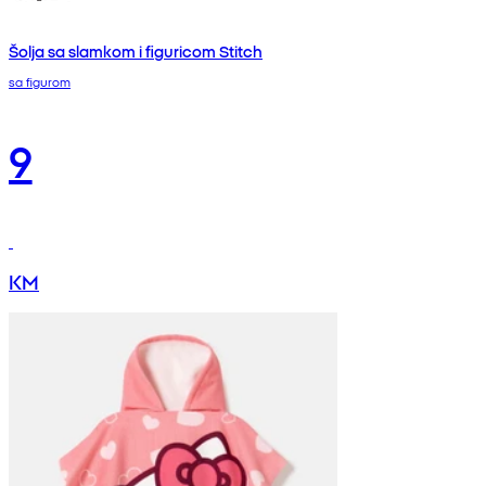
Šolja sa slamkom i figuricom Stitch
sa figurom
9
KM