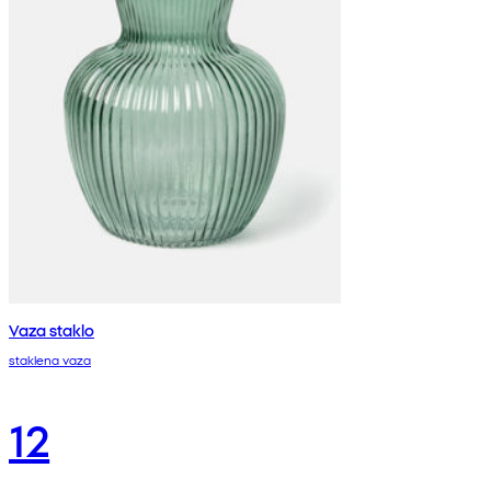
Vaza staklo
staklena vaza
12