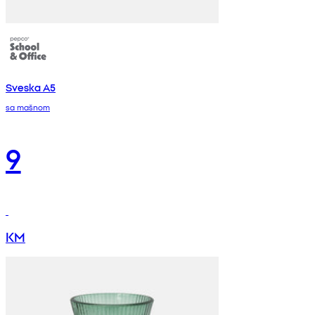
Sveska A5
sa mašnom
9
KM