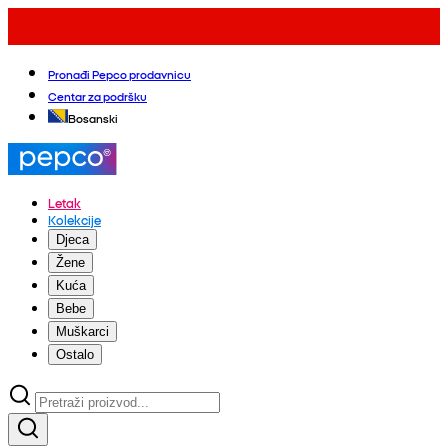
Pronađi Pepco prodavnicu
Centar za podršku
Bosanski
Letak
Kolekcije
Djeca
Žene
Kuća
Bebe
Muškarci
Ostalo