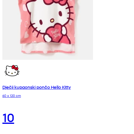
Dječji kupaonski pončo Hello Kitty
60 x 120 cm
10