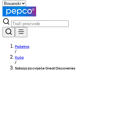
Početna
/
Kuća
/
Saksija za cvijeće Great Discoveries