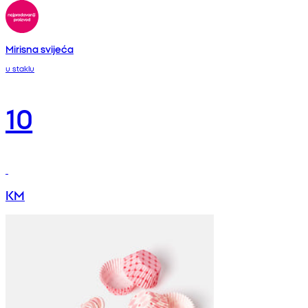
Mirisna svijeća
u staklu
10
KM