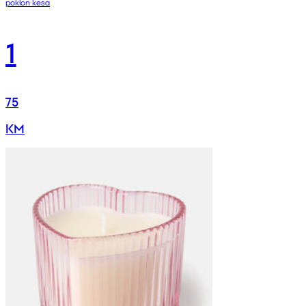
poklon kesa
1
75
KM