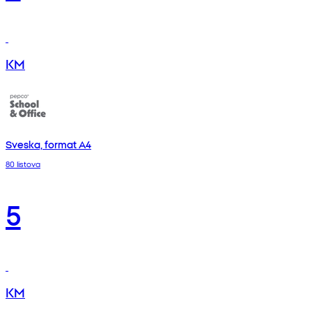
KM
Sveska, format A4
80 listova
5
KM