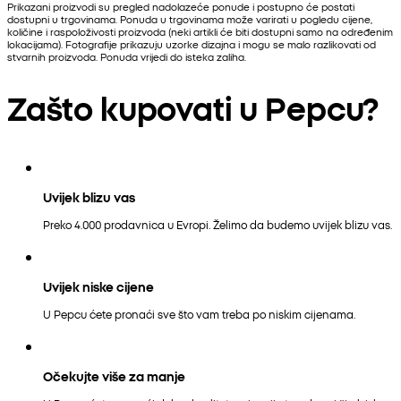
Prikazani proizvodi su pregled nadolazeće ponude i postupno će postati
dostupni u trgovinama. Ponuda u trgovinama može varirati u pogledu cijene,
količine i raspoloživosti proizvoda (neki artikli će biti dostupni samo na određenim
lokacijama). Fotografije prikazuju uzorke dizajna i mogu se malo razlikovati od
stvarnih proizvoda. Ponuda vrijedi do isteka zaliha.
Zašto kupovati u Pepcu?
Uvijek blizu vas
Preko 4.000 prodavnica u Evropi. Želimo da budemo uvijek blizu vas.
Uvijek niske cijene
U Pepcu ćete pronaći sve što vam treba po niskim cijenama.
Očekujte više za manje