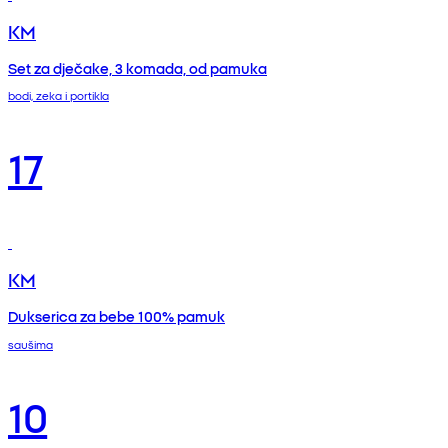
KM
Set za dječake, 3 komada, od pamuka
bodi, zeka i portikla
17
KM
Dukserica za bebe 100% pamuk
saušima
10