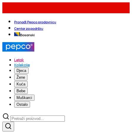
Pronađi Pepco prodavnicu
Centar za podršku
Bosanski
Letak
Kolekcije
Djeca
Žene
Kuća
Bebe
Muškarci
Ostalo