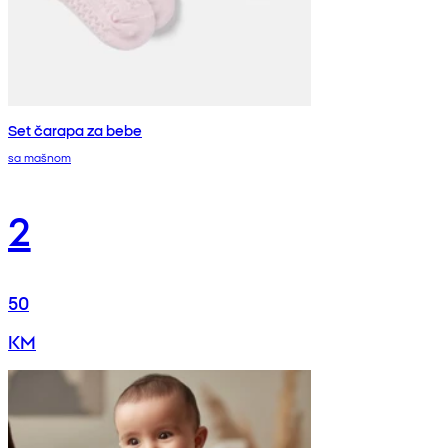
Set čarapa za bebe
sa mašnom
2
50
KM