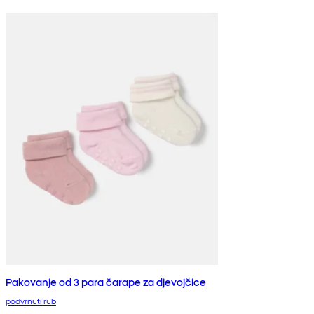
Pakovanje od 3 para čarape za djevojčice
podvrnuti rub