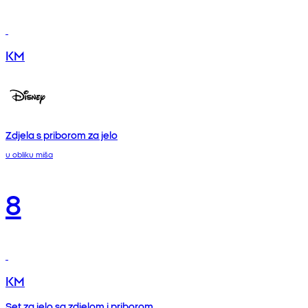
KM
Zdjela s priborom za jelo
u obliku miša
8
KM
Set za jelo sa zdjelom i priborom