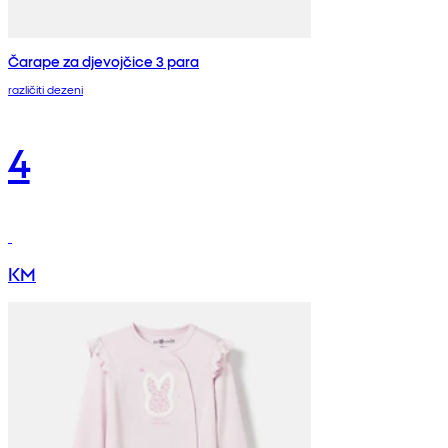
Čarape za djevojčice 3 para
različiti dezeni
4
KM