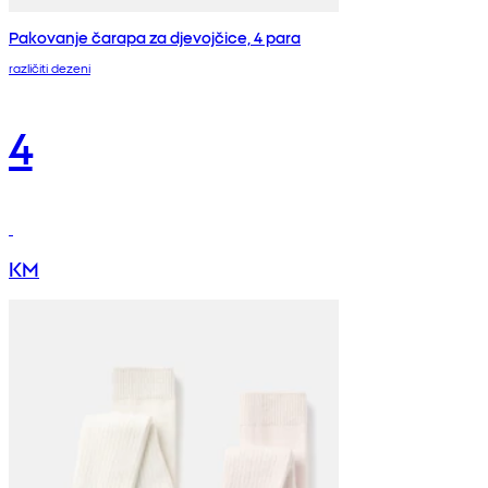
Pakovanje čarapa za djevojčice, 4 para
različiti dezeni
4
KM