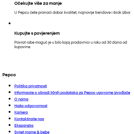
Očekujte više za manje
U Pepcu ćete pronaći dobar kvalitet, najnovije trendove i širok izbor.
Kupujte s povjerenjem
Povrat robe moguć je u bilo kojoj prodavnici u roku od 30 dana od
kupovine.
Pepco
Politika privatnosti
Informacije o obradi ličnih podataka za Pepco ugovorne izvođače
O nama
Naša odgovornost
Karijera
Kontaktirajte nas
Ekspanzija
Svijet mame & bebe