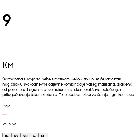
9
KM
Šarmantna suknja za bebe s motivom Hello Kitty unijet će radostan
naglasak u svakodnevne odjevne kombinacije vašeg mališana. Izrađena
od poliestera. Lagani kroj s elastičnim strukom olakšava oblačenje i
prilagođavanje tokom kretanja. To je udoban izbor za šetnje i igru kod kuće.
Boje
Veličine
86
92
98
74
80