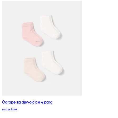
Čarape za djevojčice 4 para
razne boje