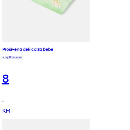
Prošivena dekica za bebe
s aplikacijom
8
KM