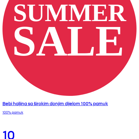
Bebi haljina sa širokim donjim dijelom 100% pamuk
100% pamuk
10