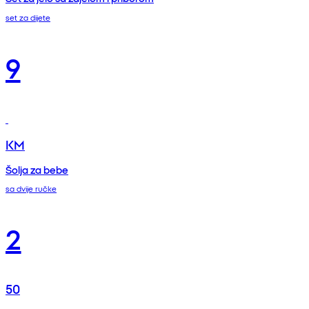
set za dijete
9
KM
Šolja za bebe
sa dvije ručke
2
50