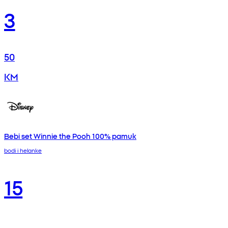
3
50
KM
Bebi set Winnie the Pooh 100% pamuk
bodi i helanke
15