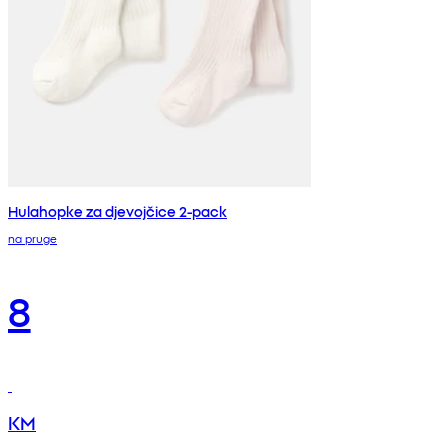
Hulahopke za djevojčice 2-pack
na pruge
8
KM