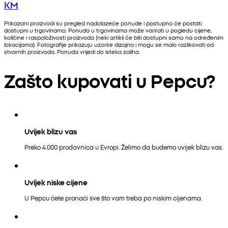
KM
Prikazani proizvodi su pregled nadolazeće ponude i postupno će postati
dostupni u trgovinama. Ponuda u trgovinama može varirati u pogledu cijene,
količine i raspoloživosti proizvoda (neki artikli će biti dostupni samo na određenim
lokacijama). Fotografije prikazuju uzorke dizajna i mogu se malo razlikovati od
stvarnih proizvoda. Ponuda vrijedi do isteka zaliha.
Zašto kupovati u Pepcu?
Uvijek blizu vas
Preko 4.000 prodavnica u Evropi. Želimo da budemo uvijek blizu vas.
Uvijek niske cijene
U Pepcu ćete pronaći sve što vam treba po niskim cijenama.