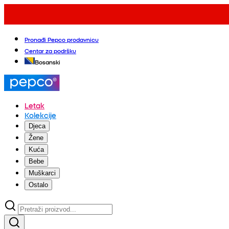
Pronađi Pepco prodavnicu
Centar za podršku
Bosanski
Letak
Kolekcije
Djeca
Žene
Kuća
Bebe
Muškarci
Ostalo