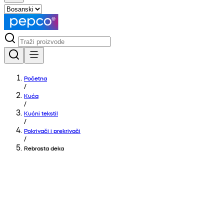
Početna
/
Kuća
/
Kućni tekstil
/
Pokrivači i prekrivači
/
Rebrasta deka