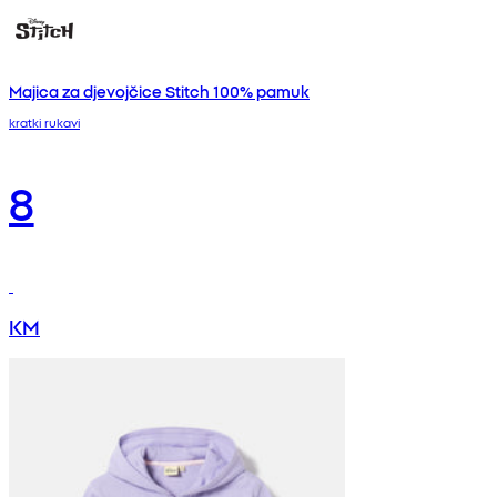
Majica za djevojčice Stitch 100% pamuk
kratki rukavi
8
KM