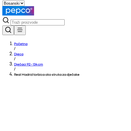
Početna
/
Djeca
/
Dječaci 92 - 134 cm
/
Real Madrid torbica oko struka za dječake