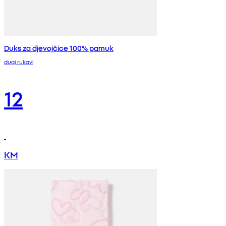
Duks za djevojčice 100% pamuk
dugi rukavi
12
KM