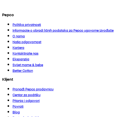
Pepco
Politika privatnosti
Informacije o obradi ličnih podataka za Pepco ugovorne izvođače
O nama
Naša odgovornost
Karijera
Kontaktirajte nas
Ekspanzija
Svijet mame & bebe
Better Cotton
Klijent
Pronađi Pepco prodavnicu
Centar za podršku
Pitanja i odgovori
Povrati
Blog