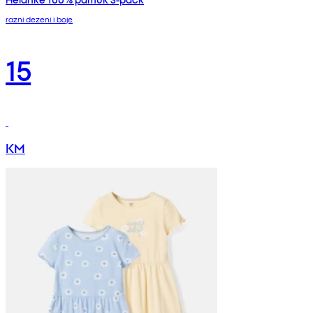
razni dezeni i boje
15
KM