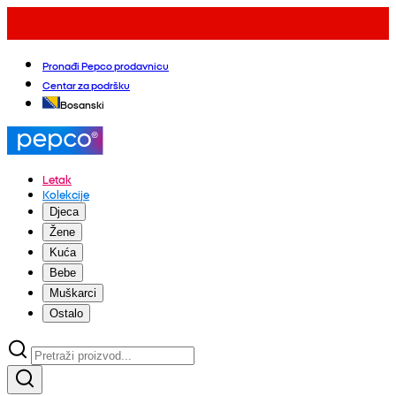
Pronađi Pepco prodavnicu
Centar za podršku
Bosanski
Letak
Kolekcije
Djeca
Žene
Kuća
Bebe
Muškarci
Ostalo