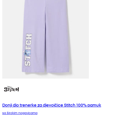
Donji dio trenerke za djevojčice Stitch 100% pamuk
sa širokim nogavicama