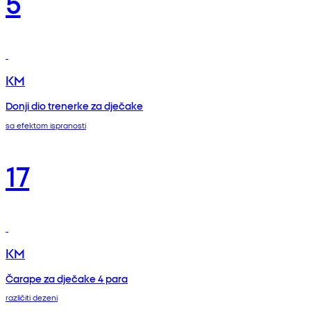
5
KM
Donji dio trenerke za dječake
sa efektom ispranosti
17
KM
Čarape za dječake 4 para
različiti dezeni