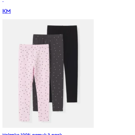
KM
Helanke 100% pamuk 3-pack