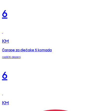
6
KM
Čarape za dječake 5 komada
različiti dezeni
6
KM