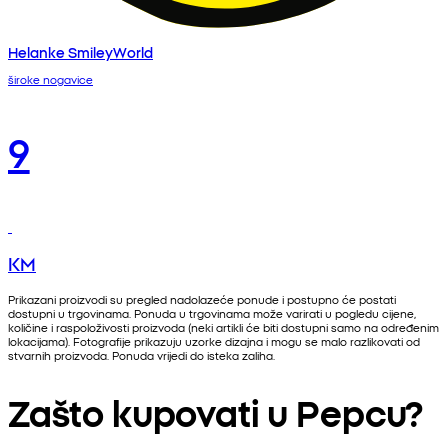
Helanke SmileyWorld
široke nogavice
9
KM
Prikazani proizvodi su pregled nadolazeće ponude i postupno će postati
dostupni u trgovinama. Ponuda u trgovinama može varirati u pogledu cijene,
količine i raspoloživosti proizvoda (neki artikli će biti dostupni samo na određenim
lokacijama). Fotografije prikazuju uzorke dizajna i mogu se malo razlikovati od
stvarnih proizvoda. Ponuda vrijedi do isteka zaliha.
Zašto kupovati u Pepcu?