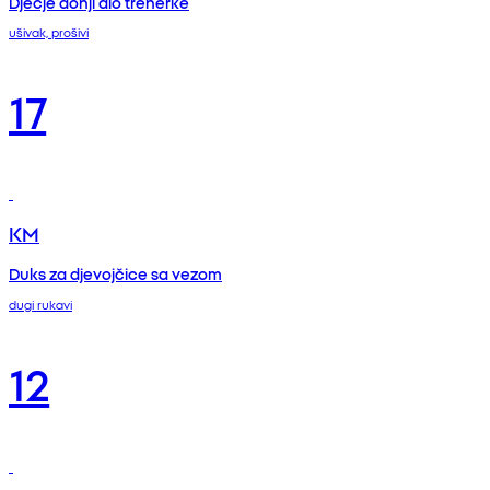
Dječje donji dio trenerke
ušivak, prošivi
17
KM
Duks za djevojčice sa vezom
dugi rukavi
12