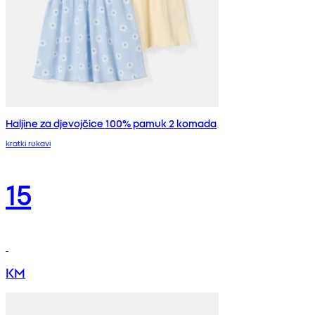
Haljine za djevojčice 100% pamuk 2 komada
kratki rukavi
15
KM