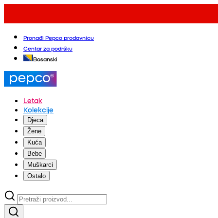
Pronađi Pepco prodavnicu
Centar za podršku
Bosanski
Letak
Kolekcije
Djeca
Žene
Kuća
Bebe
Muškarci
Ostalo