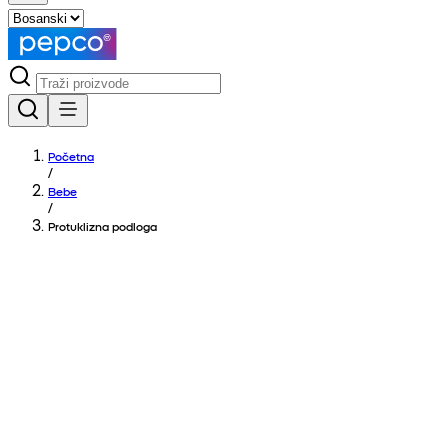
Početna
/
Bebe
/
Protuklizna podloga