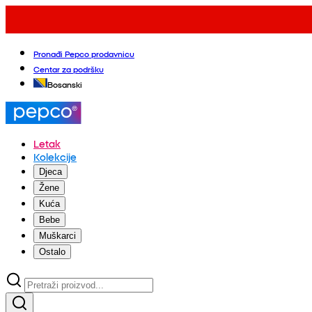
Pronađi Pepco prodavnicu
Centar za podršku
Bosanski
Letak
Kolekcije
Djeca
Žene
Kuća
Bebe
Muškarci
Ostalo