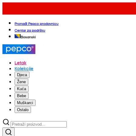
Pronađi Pepco prodavnicu
Centar za podršku
Bosanski
Letak
Kolekcije
Djeca
Žene
Kuća
Bebe
Muškarci
Ostalo