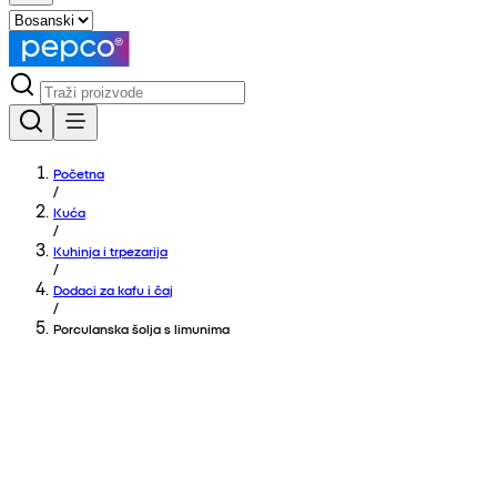
Početna
/
Kuća
/
Kuhinja i trpezarija
/
Dodaci za kafu i čaj
/
Porculanska šolja s limunima