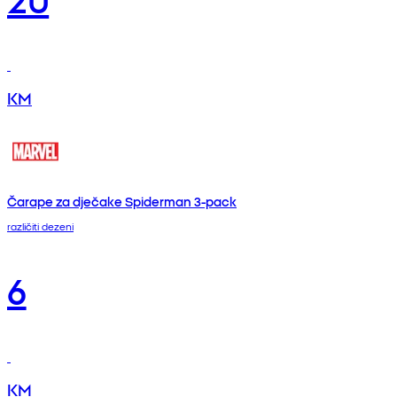
KM
Čarape za dječake Spiderman 3-pack
različiti dezeni
6
KM