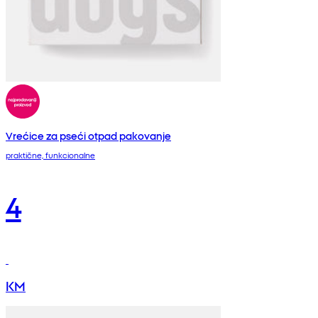
Vrećice za pseći otpad pakovanje
praktične, funkcionalne
4
KM