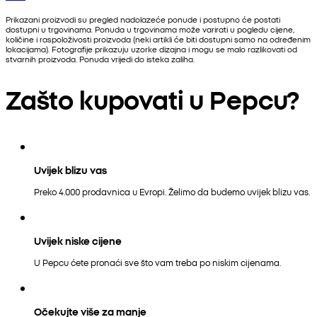
Prikazani proizvodi su pregled nadolazeće ponude i postupno će postati
dostupni u trgovinama. Ponuda u trgovinama može varirati u pogledu cijene,
količine i raspoloživosti proizvoda (neki artikli će biti dostupni samo na određenim
lokacijama). Fotografije prikazuju uzorke dizajna i mogu se malo razlikovati od
stvarnih proizvoda. Ponuda vrijedi do isteka zaliha.
Zašto kupovati u Pepcu?
Uvijek blizu vas
Preko 4.000 prodavnica u Evropi. Želimo da budemo uvijek blizu vas.
Uvijek niske cijene
U Pepcu ćete pronaći sve što vam treba po niskim cijenama.
Očekujte više za manje