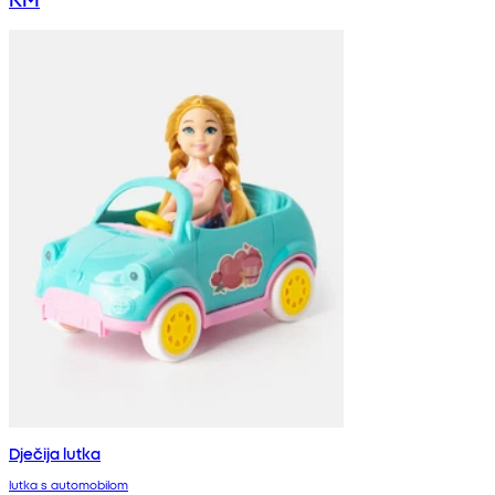
Dječija lutka
lutka s automobilom