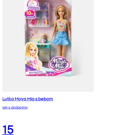
Lutka Moya Mia s bebom
set s dodacima
15