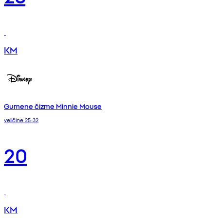
KM
Gumene čizme Minnie Mouse
veličine 25-32
20
KM