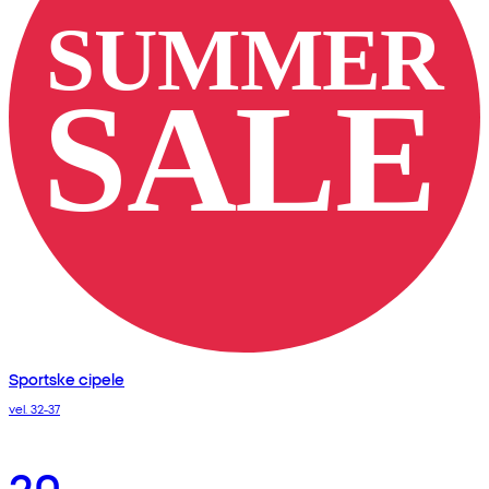
Sportske cipele
vel. 32-37
20