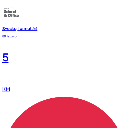
Sveska, format A4
80 listova
5
KM