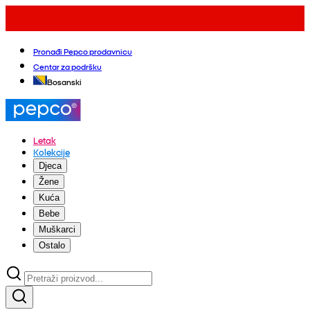
Pronađi Pepco prodavnicu
Centar za podršku
Bosanski
Letak
Kolekcije
Djeca
Žene
Kuća
Bebe
Muškarci
Ostalo