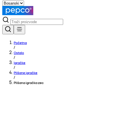
Početna
/
Ostalo
/
Igračke
/
Plišane igračke
/
Plišana igračka zec