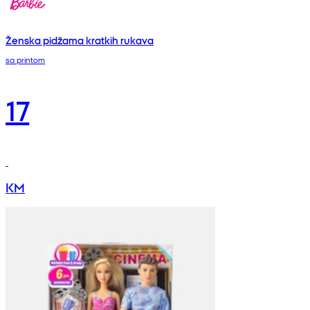
Ženska pidžama kratkih rukava
sa printom
17
KM