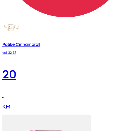
Patike Cinnamoroll
vel. 32-37
20
KM