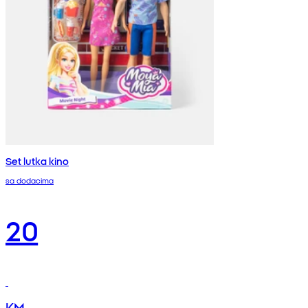
Set lutka kino
sa dodacima
20
KM