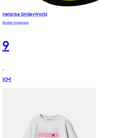
Helanke SmileyWorld
široke nogavice
9
KM