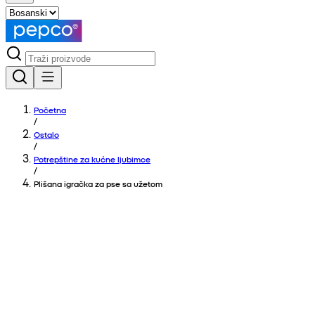
Početna
/
Ostalo
/
Potrepštine za kućne ljubimce
/
Plišana igračka za pse sa užetom