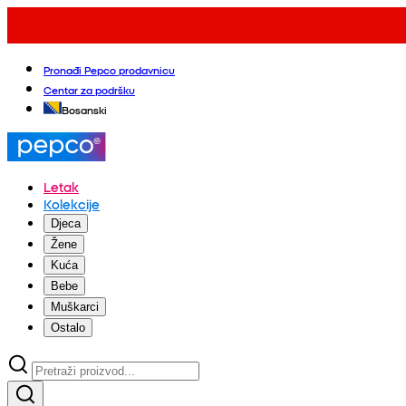
Pronađi Pepco prodavnicu
Centar za podršku
Bosanski
Letak
Kolekcije
Djeca
Žene
Kuća
Bebe
Muškarci
Ostalo