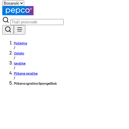
Početna
/
Ostalo
/
Igračke
/
Plišane igračke
/
Plišana igračka SpongeBob