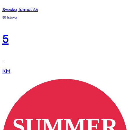
Sveska, format A4
80 listova
5
KM