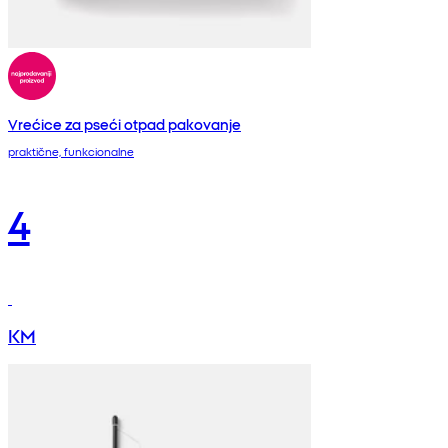
Vrećice za pseći otpad pakovanje
praktične, funkcionalne
4
KM