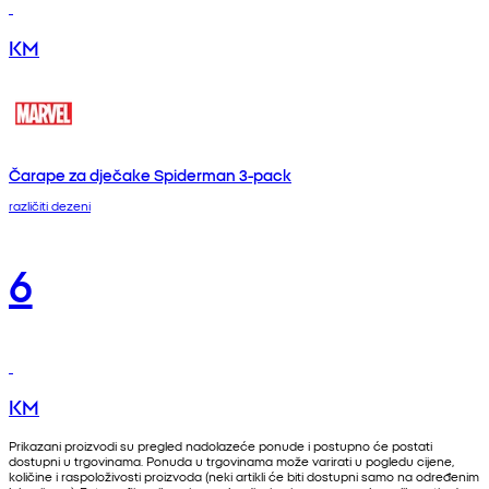
KM
Čarape za dječake Spiderman 3-pack
različiti dezeni
6
KM
Prikazani proizvodi su pregled nadolazeće ponude i postupno će postati
dostupni u trgovinama. Ponuda u trgovinama može varirati u pogledu cijene,
količine i raspoloživosti proizvoda (neki artikli će biti dostupni samo na određenim