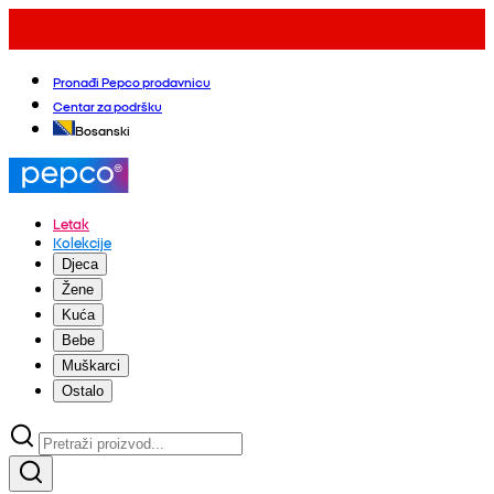
Pronađi Pepco prodavnicu
Centar za podršku
Bosanski
Letak
Kolekcije
Djeca
Žene
Kuća
Bebe
Muškarci
Ostalo