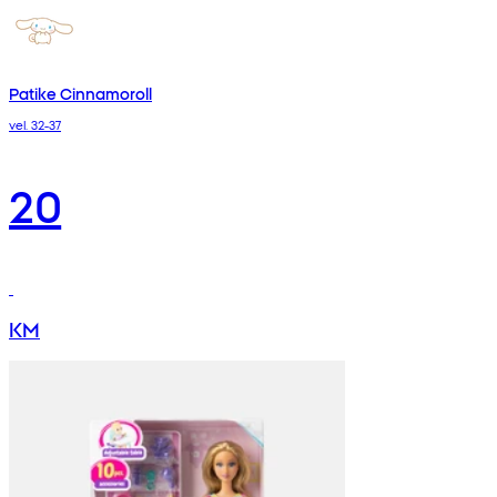
Patike Cinnamoroll
vel. 32-37
20
KM