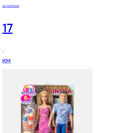
sa printom
17
KM