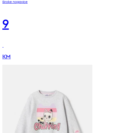
široke nogavice
9
KM