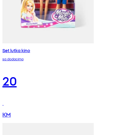
Set lutka kino
sa dodacima
20
KM