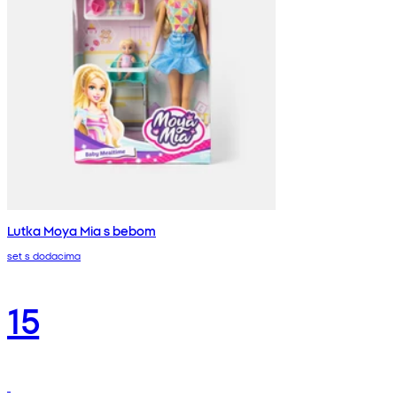
Lutka Moya Mia s bebom
set s dodacima
15