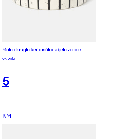
Mala okrugla keramička zdjela za pse
okrugla
5
KM