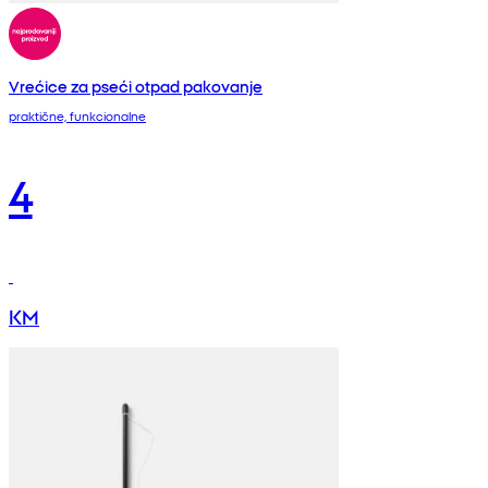
Vrećice za pseći otpad pakovanje
praktične, funkcionalne
4
KM