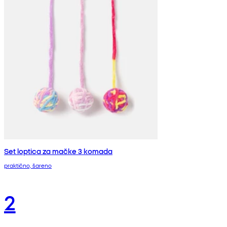
Set loptica za mačke 3 komada
praktično, šareno
2