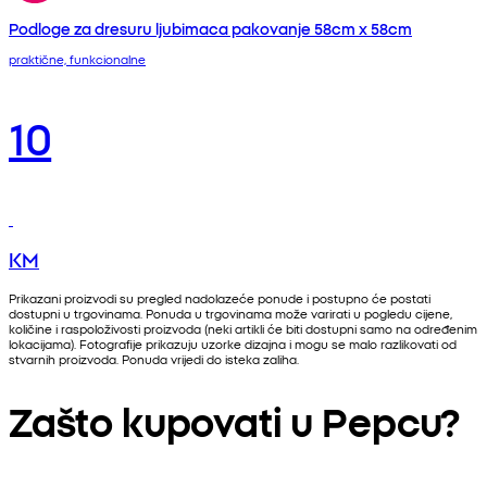
Podloge za dresuru ljubimaca pakovanje 58cm x 58cm
praktične, funkcionalne
10
KM
Prikazani proizvodi su pregled nadolazeće ponude i postupno će postati
dostupni u trgovinama. Ponuda u trgovinama može varirati u pogledu cijene,
količine i raspoloživosti proizvoda (neki artikli će biti dostupni samo na određenim
lokacijama). Fotografije prikazuju uzorke dizajna i mogu se malo razlikovati od
stvarnih proizvoda. Ponuda vrijedi do isteka zaliha.
Zašto kupovati u Pepcu?