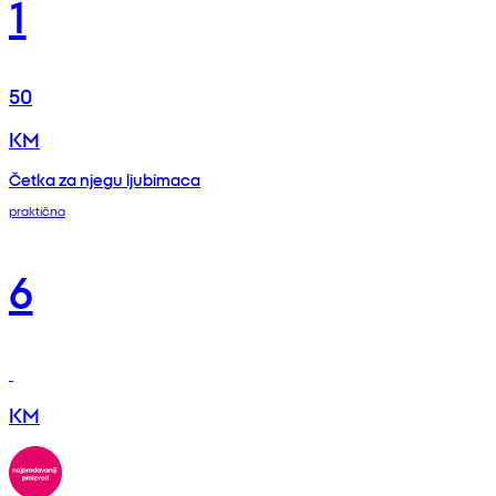
1
50
KM
Četka za njegu ljubimaca
praktična
6
KM