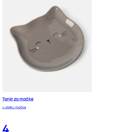
Tanjir za mačke
u obliku mačke
4