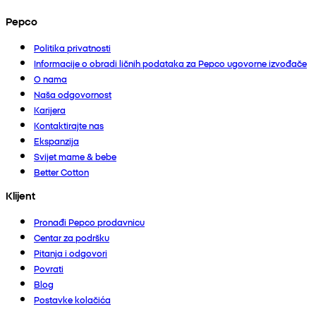
Pepco
Politika privatnosti
Informacije o obradi ličnih podataka za Pepco ugovorne izvođače
O nama
Naša odgovornost
Karijera
Kontaktirajte nas
Ekspanzija
Svijet mame & bebe
Better Cotton
Klijent
Pronađi Pepco prodavnicu
Centar za podršku
Pitanja i odgovori
Povrati
Blog
Postavke kolačića