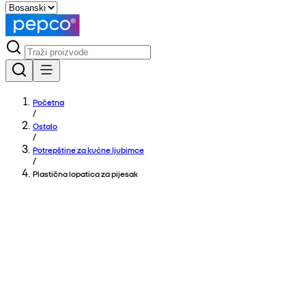
Početna
/
Ostalo
/
Potrepštine za kućne ljubimce
/
Plastična lopatica za pijesak