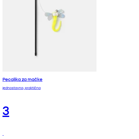
Pecaljka za mačke
jednostavna, praktična
3