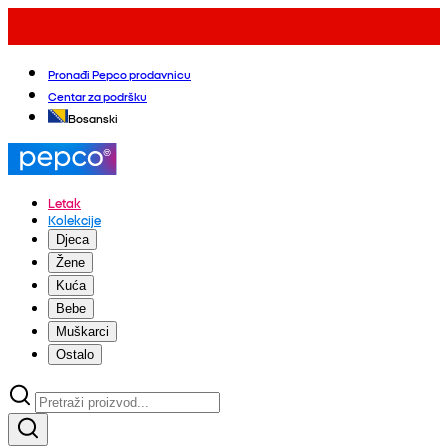
Pronađi Pepco prodavnicu
Centar za podršku
Bosanski
Letak
Kolekcije
Djeca
Žene
Kuća
Bebe
Muškarci
Ostalo