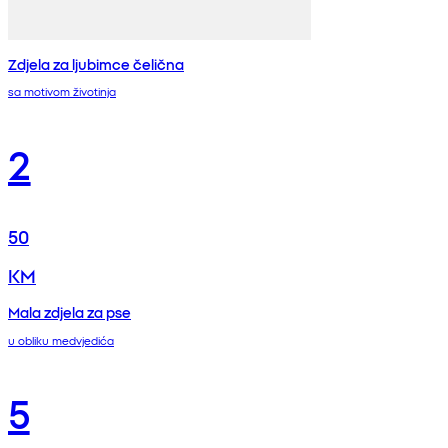
Zdjela za ljubimce čelična
sa motivom životinja
2
50
KM
Mala zdjela za pse
u obliku medvjedića
5