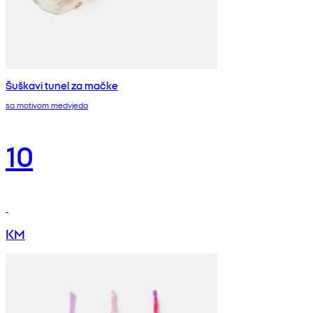
Šuškavi tunel za mačke
sa motivom medvjeda
10
KM